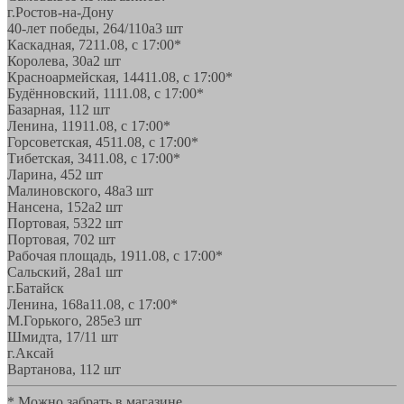
г.Ростов-на-Дону
40-лет победы, 264/110а
3 шт
Каскадная, 72
11.08, с 17:00*
Королева, 30а
2 шт
Красноармейская, 144
11.08, с 17:00*
Будённовский, 11
11.08, с 17:00*
Базарная, 11
2 шт
Ленина, 119
11.08, с 17:00*
Горсоветская, 45
11.08, с 17:00*
Тибетская, 34
11.08, с 17:00*
Ларина, 45
2 шт
Малиновского, 48а
3 шт
Нансена, 152а
2 шт
Портовая, 532
2 шт
Портовая, 70
2 шт
Рабочая площадь, 19
11.08, с 17:00*
Сальский, 28a
1 шт
г.Батайск
Ленина, 168а
11.08, с 17:00*
М.Горького, 285е
3 шт
Шмидта, 17/1
1 шт
г.Аксай
Вартанова, 11
2 шт
* Можно забрать в магазине,