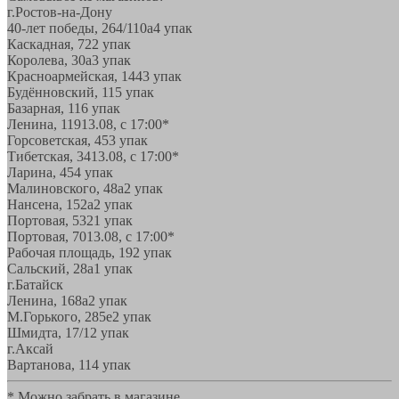
г.Ростов-на-Дону
40-лет победы, 264/110а
4 упак
Каскадная, 72
2 упак
Королева, 30а
3 упак
Красноармейская, 144
3 упак
Будённовский, 11
5 упак
Базарная, 11
6 упак
Ленина, 119
13.08, с 17:00*
Горсоветская, 45
3 упак
Тибетская, 34
13.08, с 17:00*
Ларина, 45
4 упак
Малиновского, 48а
2 упак
Нансена, 152а
2 упак
Портовая, 532
1 упак
Портовая, 70
13.08, с 17:00*
Рабочая площадь, 19
2 упак
Сальский, 28a
1 упак
г.Батайск
Ленина, 168а
2 упак
М.Горького, 285е
2 упак
Шмидта, 17/1
2 упак
г.Аксай
Вартанова, 11
4 упак
* Можно забрать в магазине,