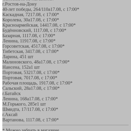
г.Ростов-на-Дону
40-лет победы, 264/110а
17.08, с 17:00*
Каскадная, 72
17.08, с 17:00*
Королева, 30а
17.08, с 17:00*
Красноармейская, 144
17.08, с 17:00*
Будённовский, 11
17.08, с 17:00*
Базарная, 11
17.08, с 17:00*
Ленина, 119
17.08, с 17:00*
Горсоветская, 45
17.08, с 17:00*
Тибетская, 34
17.08, с 17:00*
Ларина, 45
1 шт
Малиновского, 48а
17.08, с 17:00*
Нансена, 152а
1 шт
Портовая, 532
17.08, с 17:00*
Портовая, 70
17.08, с 17:00*
Рабочая площадь, 19
17.08, с 17:00*
Сальский, 28a
17.08, с 17:00*
г.Батайск
Ленина, 168а
17.08, с 17:00*
М.Горького, 285е
1 шт
Шмидта, 17/1
17.08, с 17:00*
г.Аксай
Вартанова, 11
17.08, с 17:00*
* Можно забрать в магазине,