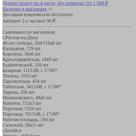
Делите оплату на 4 части, без переплат.
От 1 000 ₽
Наличие в магазинах
Доставим вовремя или бесплатно
Завтра
от 2-х часов
от 90 ₽
Самовывоз из магазинов:
г.Ростов-на-Дону
40-лет победы, 264/110а
8 шт
Каскадная, 72
9 шт
Королева, 30а
6 шт
Красноармейская, 144
9 шт
Будённовский, 11
8 шт
Базарная, 11
13.08, с 17:00*
Ленина, 119
3 шт
Горсоветская, 45
4 шт
Тибетская, 34
13.08, с 17:00*
Ларина, 45
6 шт
Малиновского, 48а
8 шт
Нансена, 152а
3 шт
Портовая, 532
6 шт
Портовая, 70
13.08, с 17:00*
Рабочая площадь, 19
4 шт
Сальский, 28a
11 шт
г.Батайск
Ленина, 168а
9 шт