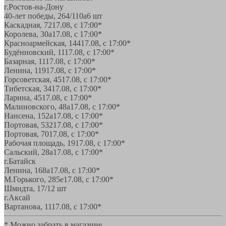
г.Ростов-на-Дону
40-лет победы, 264/110а
6 шт
Каскадная, 72
17.08, с 17:00*
Королева, 30а
17.08, с 17:00*
Красноармейская, 144
17.08, с 17:00*
Будённовский, 11
17.08, с 17:00*
Базарная, 11
17.08, с 17:00*
Ленина, 119
17.08, с 17:00*
Горсоветская, 45
17.08, с 17:00*
Тибетская, 34
17.08, с 17:00*
Ларина, 45
17.08, с 17:00*
Малиновского, 48а
17.08, с 17:00*
Нансена, 152а
17.08, с 17:00*
Портовая, 532
17.08, с 17:00*
Портовая, 70
17.08, с 17:00*
Рабочая площадь, 19
17.08, с 17:00*
Сальский, 28a
17.08, с 17:00*
г.Батайск
Ленина, 168а
17.08, с 17:00*
М.Горького, 285е
17.08, с 17:00*
Шмидта, 17/1
2 шт
г.Аксай
Вартанова, 11
17.08, с 17:00*
* Можно забрать в магазине,