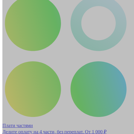
Плати частями
Делите оплату на 4 части, без переплат.
От 1 000 ₽