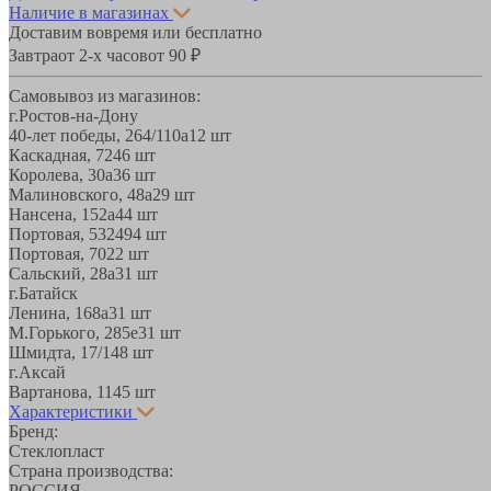
Наличие в магазинах
Доставим вовремя или бесплатно
Завтра
от 2-х часов
от 90 ₽
Самовывоз из магазинов:
г.Ростов-на-Дону
40-лет победы, 264/110а
12 шт
Каскадная, 72
46 шт
Королева, 30а
36 шт
Малиновского, 48а
29 шт
Нансена, 152а
44 шт
Портовая, 532
494 шт
Портовая, 70
22 шт
Сальский, 28a
31 шт
г.Батайск
Ленина, 168а
31 шт
М.Горького, 285е
31 шт
Шмидта, 17/1
48 шт
г.Аксай
Вартанова, 11
45 шт
Характеристики
Бренд:
Стеклопласт
Страна производства:
РОССИЯ