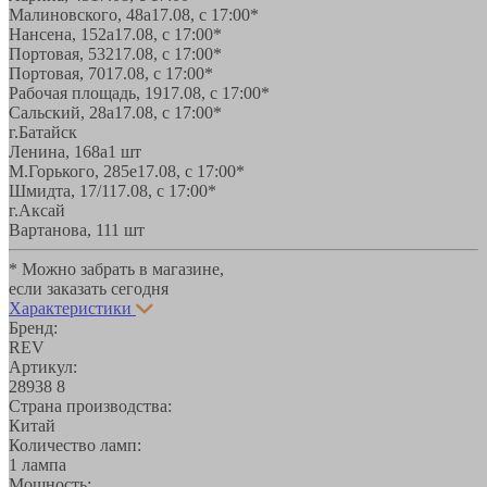
Малиновского, 48а
17.08, с 17:00*
Нансена, 152а
17.08, с 17:00*
Портовая, 532
17.08, с 17:00*
Портовая, 70
17.08, с 17:00*
Рабочая площадь, 19
17.08, с 17:00*
Сальский, 28a
17.08, с 17:00*
г.Батайск
Ленина, 168а
1 шт
М.Горького, 285е
17.08, с 17:00*
Шмидта, 17/1
17.08, с 17:00*
г.Аксай
Вартанова, 11
1 шт
* Можно забрать в магазине,
если заказать сегодня
Характеристики
Бренд:
REV
Артикул:
28938 8
Страна производства:
Китай
Количество ламп:
1 лампа
Мощность: