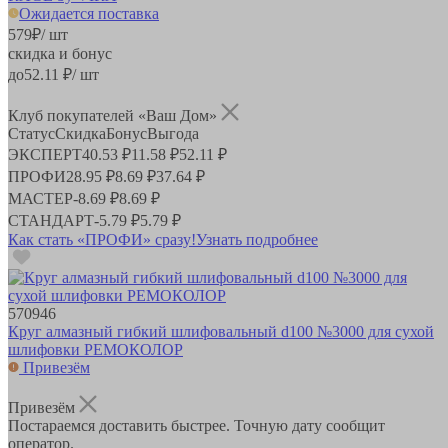
Ожидается поставка
579
₽
/ шт
скидка и бонус
до
52.11
₽/ шт
Клуб покупателей «Ваш Дом»
Статус
Скидка
Бонус
Выгода
ЭКСПЕРТ
40.53 ₽
11.58 ₽
52.11 ₽
ПРОФИ
28.95 ₽
8.69 ₽
37.64 ₽
МАСТЕР
-
8.69 ₽
8.69 ₽
СТАНДАРТ
-
5.79 ₽
5.79 ₽
Как стать «ПРОФИ» сразу!
Узнать подробнее
570946
Круг алмазный гибкий шлифовальный d100 №3000 для сухой
шлифовки РЕМОКОЛОР
Привезём
Привезём
Постараемся доставить быстрее. Точную дату сообщит
оператор.