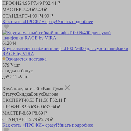
ПРОФИ
24.95 ₽
7.49 ₽
32.44 ₽
МАСТЕР
-
7.49 ₽
7.49 ₽
СТАНДАРТ
-
4.99 ₽
4.99 ₽
Как стать «ПРОФИ» сразу!
Узнать подробнее
612044
Круг алмазный гибкий шлиф. d100 №400 для сухой шлифовки
RAGE by VIRA
Ожидается поставка
579
₽
/ шт
скидка и бонус
до
52.11
₽/ шт
Клуб покупателей «Ваш Дом»
Статус
Скидка
Бонус
Выгода
ЭКСПЕРТ
40.53 ₽
11.58 ₽
52.11 ₽
ПРОФИ
28.95 ₽
8.69 ₽
37.64 ₽
МАСТЕР
-
8.69 ₽
8.69 ₽
СТАНДАРТ
-
5.79 ₽
5.79 ₽
Как стать «ПРОФИ» сразу!
Узнать подробнее