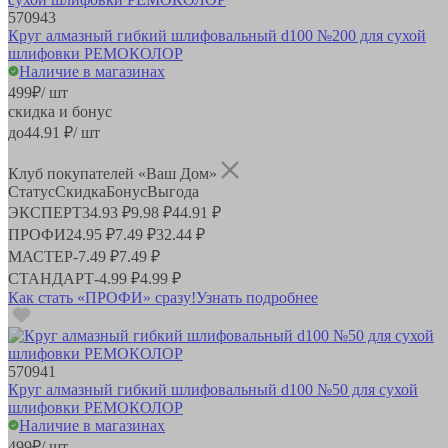
570943
Круг алмазный гибкий шлифовальный d100 №200 для сухой
шлифовки РЕМОКОЛОР
Наличие в магазинах
499
₽
/ шт
скидка и бонус
до
44.91
₽/ шт
Клуб покупателей «Ваш Дом»
Статус
Скидка
Бонус
Выгода
ЭКСПЕРТ
34.93 ₽
9.98 ₽
44.91 ₽
ПРОФИ
24.95 ₽
7.49 ₽
32.44 ₽
МАСТЕР
-
7.49 ₽
7.49 ₽
СТАНДАРТ
-
4.99 ₽
4.99 ₽
Как стать «ПРОФИ» сразу!
Узнать подробнее
570941
Круг алмазный гибкий шлифовальный d100 №50 для сухой
шлифовки РЕМОКОЛОР
Наличие в магазинах
499
₽
/ шт