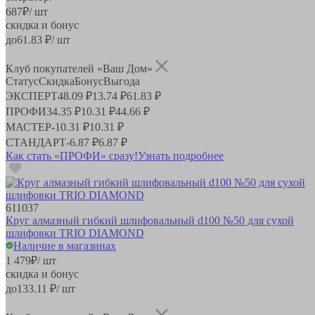
687
₽
/ шт
скидка и бонус
до
61.83
₽/ шт
Клуб покупателей «Ваш Дом»
Статус
Скидка
Бонус
Выгода
ЭКСПЕРТ
48.09 ₽
13.74 ₽
61.83 ₽
ПРОФИ
34.35 ₽
10.31 ₽
44.66 ₽
МАСТЕР
-
10.31 ₽
10.31 ₽
СТАНДАРТ
-
6.87 ₽
6.87 ₽
Как стать «ПРОФИ» сразу!
Узнать подробнее
611037
Круг алмазный гибкий шлифовальный d100 №50 для сухой
шлифовки TRIO DIAMOND
Наличие в магазинах
1 479
₽
/ шт
скидка и бонус
до
133.11
₽/ шт