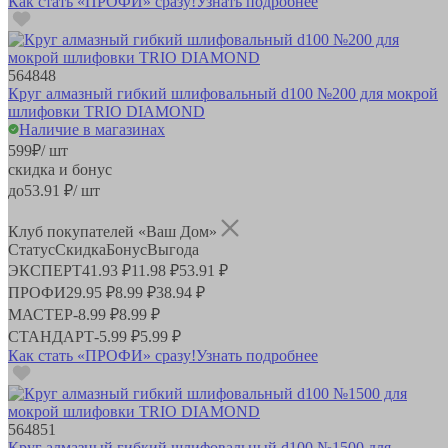
Как стать «ПРОФИ» сразу!
Узнать подробнее
564848
Круг алмазный гибкий шлифовальный d100 №200 для мокрой
шлифовки TRIO DIAMOND
Наличие в магазинах
599
₽
/ шт
скидка и бонус
до
53.91
₽/ шт
Клуб покупателей «Ваш Дом»
Статус
Скидка
Бонус
Выгода
ЭКСПЕРТ
41.93 ₽
11.98 ₽
53.91 ₽
ПРОФИ
29.95 ₽
8.99 ₽
38.94 ₽
МАСТЕР
-
8.99 ₽
8.99 ₽
СТАНДАРТ
-
5.99 ₽
5.99 ₽
Как стать «ПРОФИ» сразу!
Узнать подробнее
564851
Круг алмазный гибкий шлифовальный d100 №1500 для