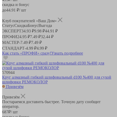
скидка и бонус
до
44.91
₽/ шт
Клуб покупателей «Ваш Дом»
Статус
Скидка
Бонус
Выгода
ЭКСПЕРТ
34.93 ₽
9.98 ₽
44.91 ₽
ПРОФИ
24.95 ₽
7.49 ₽
32.44 ₽
МАСТЕР
-
7.49 ₽
7.49 ₽
СТАНДАРТ
-
4.99 ₽
4.99 ₽
Как стать «ПРОФИ» сразу!
Узнать подробнее
570944
Круг алмазный гибкий шлифовальный d100 №400 для сухой
шлифовки РЕМОКОЛОР
Привезём
Привезём
Постараемся доставить быстрее. Точную дату сообщит
оператор.
687
₽
/ шт
скидка и бонус