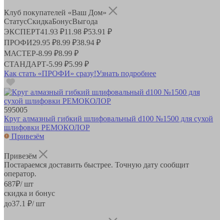
Клуб покупателей «Ваш Дом»
Статус
Скидка
Бонус
Выгода
ЭКСПЕРТ
41.93 ₽
11.98 ₽
53.91 ₽
ПРОФИ
29.95 ₽
8.99 ₽
38.94 ₽
МАСТЕР
-
8.99 ₽
8.99 ₽
СТАНДАРТ
-
5.99 ₽
5.99 ₽
Как стать «ПРОФИ» сразу!
Узнать подробнее
595005
Круг алмазный гибкий шлифовальный d100 №1500 для сухой
шлифовки РЕМОКОЛОР
Привезём
Привезём
Постараемся доставить быстрее. Точную дату сообщит
оператор.
687
₽
/ шт
скидка и бонус
до
37.1
₽/ шт