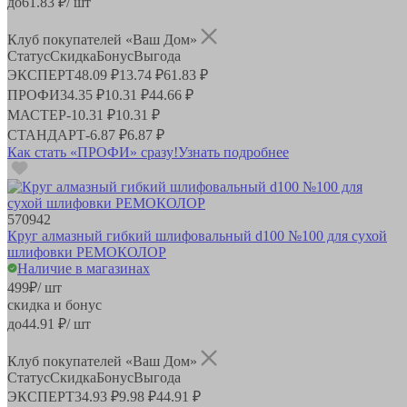
до
61.83
₽/ шт
Клуб покупателей «Ваш Дом»
Статус
Скидка
Бонус
Выгода
ЭКСПЕРТ
48.09 ₽
13.74 ₽
61.83 ₽
ПРОФИ
34.35 ₽
10.31 ₽
44.66 ₽
МАСТЕР
-
10.31 ₽
10.31 ₽
СТАНДАРТ
-
6.87 ₽
6.87 ₽
Как стать «ПРОФИ» сразу!
Узнать подробнее
570942
Круг алмазный гибкий шлифовальный d100 №100 для сухой
шлифовки РЕМОКОЛОР
Наличие в магазинах
499
₽
/ шт
скидка и бонус
до
44.91
₽/ шт
Клуб покупателей «Ваш Дом»
Статус
Скидка
Бонус
Выгода
ЭКСПЕРТ
34.93 ₽
9.98 ₽
44.91 ₽