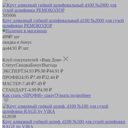
595006
Круг алмазный гибкий шлифовальный d100 №2000 для сухой
шлифовки РЕМОКОЛОР
Наличие в магазинах
499
₽
/ шт
скидка и бонус
до
44.91
₽/ шт
Клуб покупателей «Ваш Дом»
Статус
Скидка
Бонус
Выгода
ЭКСПЕРТ
34.93 ₽
9.98 ₽
44.91 ₽
ПРОФИ
24.95 ₽
7.49 ₽
32.44 ₽
МАСТЕР
-
7.49 ₽
7.49 ₽
СТАНДАРТ
-
4.99 ₽
4.99 ₽
Как стать «ПРОФИ» сразу!
Узнать подробнее
612039
Круг алмазный гибкий шлиф. d100 №100 для сухой шлифовки
RAGE by VIRA