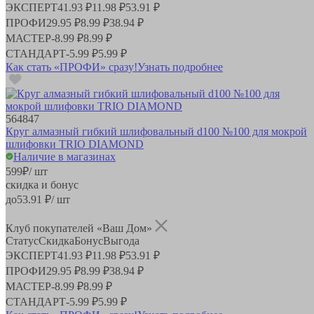
ЭКСПЕРТ
41.93 ₽
11.98 ₽
53.91 ₽
ПРОФИ
29.95 ₽
8.99 ₽
38.94 ₽
МАСТЕР
-
8.99 ₽
8.99 ₽
СТАНДАРТ
-
5.99 ₽
5.99 ₽
Как стать «ПРОФИ» сразу!
Узнать подробнее
564847
Круг алмазный гибкий шлифовальный d100 №100 для мокрой
шлифовки TRIO DIAMOND
Наличие в магазинах
599
₽
/ шт
скидка и бонус
до
53.91
₽/ шт
Клуб покупателей «Ваш Дом»
Статус
Скидка
Бонус
Выгода
ЭКСПЕРТ
41.93 ₽
11.98 ₽
53.91 ₽
ПРОФИ
29.95 ₽
8.99 ₽
38.94 ₽
МАСТЕР
-
8.99 ₽
8.99 ₽
СТАНДАРТ
-
5.99 ₽
5.99 ₽