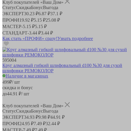
Клуб покупателей «Ваш Дом»
Статус
Скидка
Бонус
Выгода
ЭКСПЕРТ
30.23 ₽
6.87 ₽
37.1 ₽
ПРОФИ
19.92 ₽
5.15 ₽
25.08 ₽
МАСТЕР
-
5.15 ₽
5.15 ₽
СТАНДАРТ
-
3.44 ₽
3.44 ₽
Как стать «ПРОФИ» сразу!
Узнать подробнее
595004
Круг алмазный гибкий шлифовальный d100 №30 для сухой
шлифовки РЕМОКОЛОР
Наличие в магазинах
499
₽
/ шт
скидка и бонус
до
44.91
₽/ шт
Клуб покупателей «Ваш Дом»
Статус
Скидка
Бонус
Выгода
ЭКСПЕРТ
34.93 ₽
9.98 ₽
44.91 ₽
ПРОФИ
24.95 ₽
7.49 ₽
32.44 ₽
МАСТЕР
-
7.49 ₽
7.49 ₽