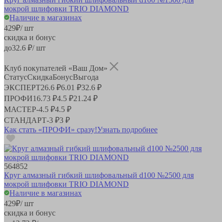
мокрой шлифовки TRIO DIAMOND
Наличие в магазинах
429
₽
/ шт
скидка и бонус
до
32.6
₽/ шт
Клуб покупателей «Ваш Дом»
Статус
Скидка
Бонус
Выгода
ЭКСПЕРТ
26.6 ₽
6.01 ₽
32.6 ₽
ПРОФИ
16.73 ₽
4.5 ₽
21.24 ₽
МАСТЕР
-
4.5 ₽
4.5 ₽
СТАНДАРТ
-
3 ₽
3 ₽
Как стать «ПРОФИ» сразу!
Узнать подробнее
564852
Круг алмазный гибкий шлифовальный d100 №2500 для
мокрой шлифовки TRIO DIAMOND
Наличие в магазинах
429
₽
/ шт
скидка и бонус