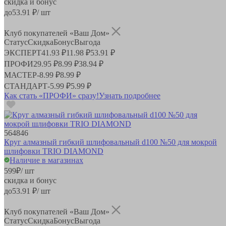
скидка и бонус
до
53.91
₽/ шт
Клуб покупателей «Ваш Дом»
Статус
Скидка
Бонус
Выгода
ЭКСПЕРТ
41.93 ₽
11.98 ₽
53.91 ₽
ПРОФИ
29.95 ₽
8.99 ₽
38.94 ₽
МАСТЕР
-
8.99 ₽
8.99 ₽
СТАНДАРТ
-
5.99 ₽
5.99 ₽
Как стать «ПРОФИ» сразу!
Узнать подробнее
564846
Круг алмазный гибкий шлифовальный d100 №50 для мокрой
шлифовки TRIO DIAMOND
Наличие в магазинах
599
₽
/ шт
скидка и бонус
до
53.91
₽/ шт
Клуб покупателей «Ваш Дом»
Статус
Скидка
Бонус
Выгода