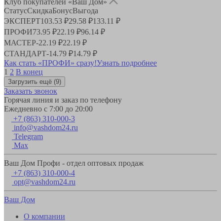
Клуб покупателей «Ваш Дом»
Статус
Скидка
Бонус
Выгода
ЭКСПЕРТ
103.53 ₽
29.58 ₽
133.11 ₽
ПРОФИ
73.95 ₽
22.19 ₽
96.14 ₽
МАСТЕР
-
22.19 ₽
22.19 ₽
СТАНДАРТ
-
14.79 ₽
14.79 ₽
Как стать «ПРОФИ» сразу!
Узнать подробнее
1
2
В конец
Загрузить ещё
(9)
Заказать звонок
Горячая линия и заказ по телефону
Ежедневно с 7:00 до 20:00
+7 (863) 310-000-3
info@vashdom24.ru
Telegram
Max
Ваш Дом Профи - отдел оптовых продаж
+7 (863) 310-000-4
opt@vashdom24.ru
Ваш Дом
О компании