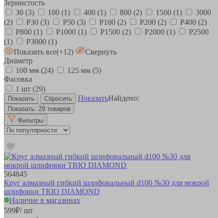
Зернистость
30
(3)
100
(1)
400
(1)
800
(2)
1500
(1)
3000
(2)
Р30
(3)
Р50
(3)
Р100
(2)
Р200
(2)
Р400
(2)
Р800
(1)
Р1000
(1)
Р1500
(2)
Р2000
(1)
Р2500
(1)
Р3000
(1)
Показать все
(+12)
Свернуть
Диаметр
100 мм
(24)
125 мм
(5)
Фасовка
1 шт
(29)
Показать
Найдено:
Показать:
29 товаров
Фильтры
564845
Круг алмазный гибкий шлифовальный d100 №30 для мокрой
шлифовки TRIO DIAMOND
Наличие в магазинах
599
₽
/ шт