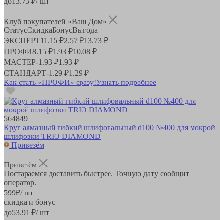
до
13.73
₽/ шт
Клуб покупателей «Ваш Дом»
Статус
Скидка
Бонус
Выгода
ЭКСПЕРТ
11.15 ₽
2.57 ₽
13.73 ₽
ПРОФИ
8.15 ₽
1.93 ₽
10.08 ₽
МАСТЕР
-
1.93 ₽
1.93 ₽
СТАНДАРТ
-
1.29 ₽
1.29 ₽
Как стать «ПРОФИ» сразу!
Узнать подробнее
564849
Круг алмазный гибкий шлифовальный d100 №400 для мокрой
шлифовки TRIO DIAMOND
Привезём
Привезём
Постараемся доставить быстрее. Точную дату сообщит
оператор.
599
₽
/ шт
скидка и бонус
до
53.91
₽/ шт