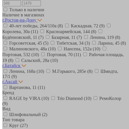
Только в наличии
Наличие в магазинах
г.Ростов-на-Дону
40-лет победы, 264/110а
(8)
Каскадная, 72
(9)
Королева, 30а
(11)
Красноармейская, 144
(8)
Будённовский, 11
(7)
Базарная, 11
(7)
Ленина, 119
(8)
Горсоветская, 45
(5)
Тибетская, 34
(3)
Ларина, 45
(8)
Малиновского, 48а
(10)
Нансена, 152а
(10)
Портовая, 532
(10)
Портовая, 70
(11)
Рабочая площадь,
19
(8)
Сальский, 28a
(10)
г.Батайск
Ленина, 168а
(10)
М.Горького, 285е
(8)
Шмидта,
17/1
(9)
г.Аксай
Вартанова, 11
(11)
Бренд
RAGE by VIRA
(10)
Trio Diamond
(10)
РемоКолор
(9)
Вид
Шлифовальный
(2)
Тип товара
Круг
(27)