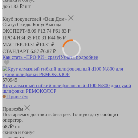
до
61.83
₽/ шт
Клуб покупателей «Ваш Дом»
Статус
Скидка
Бонус
Выгода
ЭКСПЕРТ
48.09 ₽
13.74 ₽
61.83 ₽
ПРОФИ
34.35 ₽
10.31 ₽
44.66 ₽
МАСТЕР
-
10.31 ₽
10.31 ₽
СТАНДАРТ
-
6.87 ₽
6.87 ₽
Как стать «ПРОФИ» сразу!
Узнать подробнее
570945
Круг алмазный гибкий шлифовальный d100 №800 для сухой
шлифовки РЕМОКОЛОР
Привезём
Привезём
Постараемся доставить быстрее. Точную дату сообщит
оператор.
687
₽
/ шт
скидка и бонус