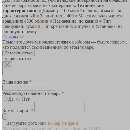
дают возможность получить гладкие поверхности на большом
объеме обрабатываемых материалов.
Технические
характеристики:
Диаметр: 100 мм
Толщина, 4 мм
Тип
диска: алмазный
Зернистость: 400
Максимальная частота
вращения: 4500 об/мин
Назначение: по камню
Тип
шлифовки: сухой
Тип крепления: липучка
Установка: на
опорную тарелку
Отзывы
Помогите другим пользователям с выбором — будьте первым,
кто поделится своим мнением об этом товаре.
Оставить отзыв
Оставить отзыв
Ваша оценка *
Рекомендуете данный товар? *
Да
Нет
Комментарии *
Загрузите фото или
выберите файл
Максимальный суммарный размер файлов 12MB