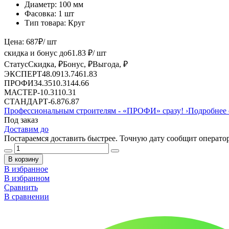
Диаметр:
100 мм
Фасовка:
1 шт
Тип товара:
Круг
Цена:
687
₽
/ шт
скидка и бонус до
61.83
₽/ шт
Статус
Скидка, ₽
Бонус, ₽
Выгода, ₽
ЭКСПЕРТ
48.09
13.74
61.83
ПРОФИ
34.35
10.31
44.66
МАСТЕР
-
10.31
10.31
СТАНДАРТ
-
6.87
6.87
Профессиональным строителям -
«ПРОФИ»
сразу!
›
Подробнее 
Под заказ
Доставим до
Постараемся доставить быстрее. Точную дату сообщит оператор
В корзину
В избранное
В избранном
Сравнить
В сравнении