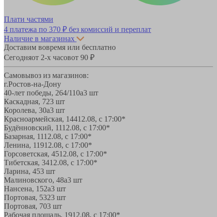
Плати частями
4 платежа по
370 ₽
без комиссий и переплат
Наличие в магазинах
Доставим вовремя или бесплатно
Сегодня
от 2-х часов
от 90 ₽
Самовывоз из магазинов:
г.Ростов-на-Дону
40-лет победы, 264/110а
3 шт
Каскадная, 72
3 шт
Королева, 30а
3 шт
Красноармейская, 144
12.08, с 17:00*
Будённовский, 11
12.08, с 17:00*
Базарная, 11
12.08, с 17:00*
Ленина, 119
12.08, с 17:00*
Горсоветская, 45
12.08, с 17:00*
Тибетская, 34
12.08, с 17:00*
Ларина, 45
3 шт
Малиновского, 48а
3 шт
Нансена, 152а
3 шт
Портовая, 532
3 шт
Портовая, 70
3 шт
Рабочая площадь, 19
12.08, с 17:00*