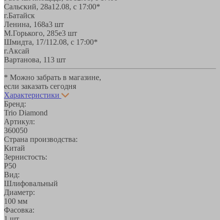
Сальский, 28a
12.08, с 17:00*
г.Батайск
Ленина, 168а
3 шт
М.Горького, 285е
3 шт
Шмидта, 17/1
12.08, с 17:00*
г.Аксай
Вартанова, 11
3 шт
* Можно забрать в магазине,
если заказать сегодня
Характеристики
Бренд:
Trio Diamond
Артикул:
360050
Страна производства:
Китай
Зернистость:
Р50
Вид:
Шлифовальный
Диаметр:
100 мм
Фасовка:
1 шт