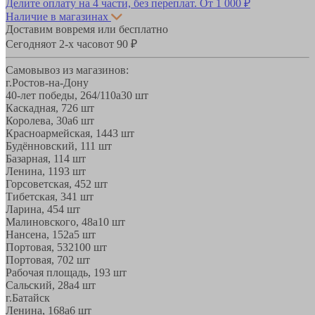
Делите оплату на 4 части, без переплат.
От 1 000 ₽
Наличие в магазинах
Доставим вовремя или бесплатно
Сегодня
от 2-х часов
от 90 ₽
Самовывоз из магазинов:
г.Ростов-на-Дону
40-лет победы, 264/110а
30 шт
Каскадная, 72
6 шт
Королева, 30а
6 шт
Красноармейская, 144
3 шт
Будённовский, 11
1 шт
Базарная, 11
4 шт
Ленина, 119
3 шт
Горсоветская, 45
2 шт
Тибетская, 34
1 шт
Ларина, 45
4 шт
Малиновского, 48а
10 шт
Нансена, 152а
5 шт
Портовая, 532
100 шт
Портовая, 70
2 шт
Рабочая площадь, 19
3 шт
Сальский, 28a
4 шт
г.Батайск
Ленина, 168а
6 шт