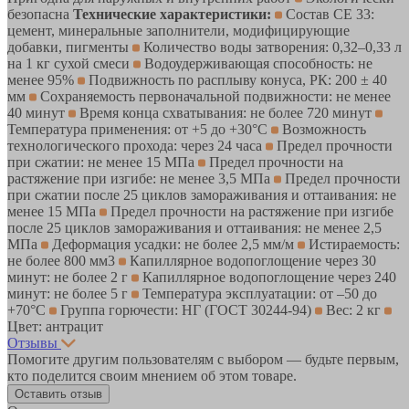
безопасна
Технические характеристики:
Состав CE 33:
цемент, минеральные заполнители, модифицирующие
добавки, пигменты
Количество воды затворения: 0,32–0,33 л
на 1 кг сухой смеси
Водоудерживающая способность: не
менее 95%
Подвижность по расплыву конуса, РК: 200 ± 40
мм
Сохраняемость первоначальной подвижности: не менее
40 минут
Время конца схватывания: не более 720 минут
Температура применения: от +5 до +30°C
Возможность
технологического прохода: через 24 часа
Предел прочности
при сжатии: не менее 15 МПа
Предел прочности на
растяжение при изгибе: не менее 3,5 МПа
Предел прочности
при сжатии после 25 циклов замораживания и оттаивания: не
менее 15 МПа
Предел прочности на растяжение при изгибе
после 25 циклов замораживания и оттаивания: не менее 2,5
МПа
Деформация усадки: не более 2,5 мм/м
Истираемость:
не более 800 мм3
Капиллярное водопоглощение через 30
минут: не более 2 г
Капиллярное водопоглощение через 240
минут: не более 5 г
Температура эксплуатации: от –50 до
+70°C
Группа горючести: НГ (ГОСТ 30244-94)
Вес: 2 кг
Цвет: антрацит
Отзывы
Помогите другим пользователям с выбором — будьте первым,
кто поделится своим мнением об этом товаре.
Оставить отзыв