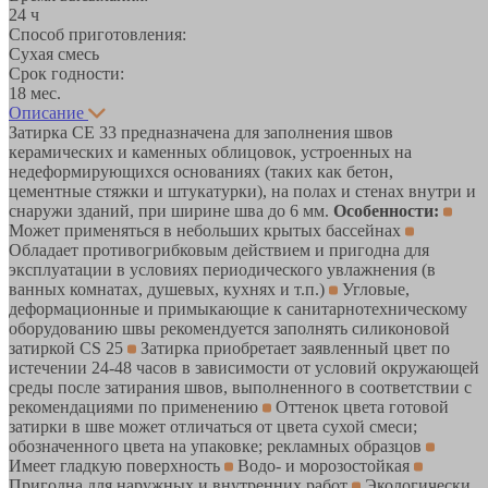
24 ч
Способ приготовления:
Сухая смесь
Срок годности:
18 мес.
Описание
Затирка CE 33 предназначена для заполнения швов
керамических и каменных облицовок, устроенных на
недеформирующихся основаниях (таких как бетон,
цементные стяжки и штукатурки), на полах и стенах внутри и
снаружи зданий, при ширине шва до 6 мм.
Особенности:
Может применяться в небольших крытых бассейнах
Обладает противогрибковым действием и пригодна для
эксплуатации в условиях периодического увлажнения (в
ванных комнатах, душевых, кухнях и т.п.)
Угловые,
деформационные и примыкающие к санитарнотехническому
оборудованию швы рекомендуется заполнять силиконовой
затиркой CS 25
Затирка приобретает заявленный цвет по
истечении 24-48 часов в зависимости от условий окружающей
среды после затирания швов, выполненного в соответствии с
рекомендациями по применению
Оттенок цвета готовой
затирки в шве может отличаться от цвета сухой смеси;
обозначенного цвета на упаковке; рекламных образцов
Имеет гладкую поверхность
Водо- и морозостойкая
Пригодна для наружных и внутренних работ
Экологически