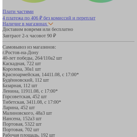
Плати частями
4 платежа по
406 ₽
без комиссий и переплат
Наличие в магазинах
Доставим вовремя или бесплатно
Завтра
от 2-х часов
от 90 ₽
Самовывоз из магазинов:
г.Ростов-на-Дону
40-лет победы, 264/110а
2 шт
Каскадная, 72
2 шт
Королева, 30а
1 шт
Красноармейская, 144
11.08, с 17:00*
Будённовский, 11
2 шт
Базарная, 11
2 шт
Ленина, 119
11.08, с 17:00*
Горсоветская, 45
2 шт
Тибетская, 34
11.08, с 17:00*
Ларина, 45
2 шт
Малиновского, 48а
3 шт
Нансена, 152а
3 шт
Портовая, 532
2 шт
Портовая, 70
2 шт
Рабочая площадь, 19
2 шт