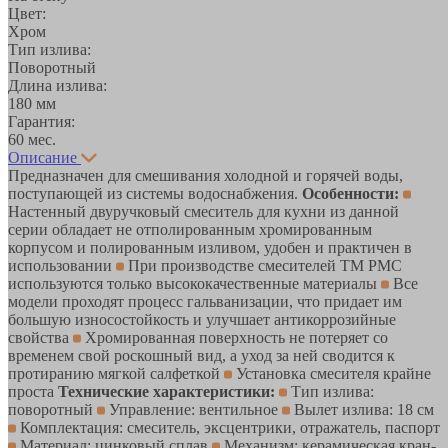
Цвет:
Хром
Тип излива:
Поворотный
Длина излива:
180 мм
Гарантия:
60 мес.
Описание
Предназначен для смешивания холодной и горячей воды,
поступающей из системы водоснабжения.
Особенности:
Настенный двуручковый смеситель для кухни из данной
серии обладает не отполированным хромированным
корпусом и полированным изливом, удобен и практичен в
использовании
При производстве смесителей ТМ РМС
используются только высококачественные материалы
Все
модели проходят процесс гальванизации, что придает им
большую износостойкость и улучшает антикоррозийные
свойства
Хромированная поверхность не потеряет со
временем свой роскошный вид, а уход за ней сводится к
протиранию мягкой салфеткой
Установка смесителя крайне
проста
Технические характеристики:
Тип излива:
поворотный
Управление: вентильное
Вылет излива: 18 см
Комплектация: смеситель, эксцентрики, отражатель, паспорт
Материал: цинковый сплав
Механизм: керамическая кран-