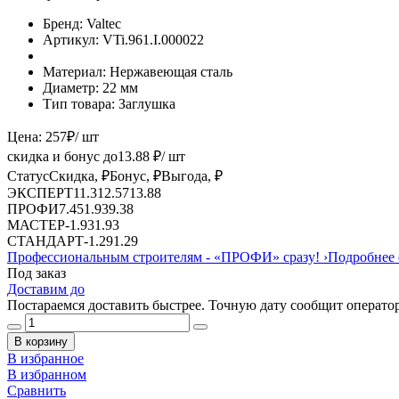
Бренд:
Valtec
Артикул:
VTi.961.I.000022
Материал:
Нержавеющая сталь
Диаметр:
22 мм
Тип товара:
Заглушка
Цена:
257
₽
/ шт
скидка и бонус до
13.88
₽/ шт
Статус
Скидка, ₽
Бонус, ₽
Выгода, ₽
ЭКСПЕРТ
11.31
2.57
13.88
ПРОФИ
7.45
1.93
9.38
МАСТЕР
-
1.93
1.93
СТАНДАРТ
-
1.29
1.29
Профессиональным строителям -
«ПРОФИ»
сразу!
›
Подробнее 
Под заказ
Доставим до
Постараемся доставить быстрее. Точную дату сообщит оператор
В корзину
В избранное
В избранном
Сравнить