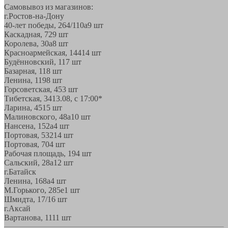
Самовывоз из магазинов:
г.Ростов-на-Дону
40-лет победы, 264/110а
9 шт
Каскадная, 72
9 шт
Королева, 30а
8 шт
Красноармейская, 144
14 шт
Будённовский, 11
7 шт
Базарная, 11
8 шт
Ленина, 119
8 шт
Горсоветская, 45
3 шт
Тибетская, 34
13.08, с 17:00*
Ларина, 45
15 шт
Малиновского, 48а
10 шт
Нансена, 152а
4 шт
Портовая, 532
14 шт
Портовая, 70
4 шт
Рабочая площадь, 19
4 шт
Сальский, 28a
12 шт
г.Батайск
Ленина, 168а
4 шт
М.Горького, 285е
1 шт
Шмидта, 17/1
6 шт
г.Аксай
Вартанова, 11
11 шт