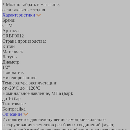
* Можно забрать в магазине,
если заказать сегодня
Характеристики
Бренд:
СТМ
Артикул:
CRBF0012
Страна производства:
Китай
Материал:
Латунь
Диаметр:
1/2"
Покрытие:
Никелированное
Температура эксплуатации:
от -20°С до +120°С
Номинальное давление, МПа (Бар):
до 16 бар
Тип товара:
Контргайка
Описание
Используется для недопущения самопроизвольного
раскручивания элементов резьбовых соединений (муфт,
сгонов, пр.) в трубопроводах при вибрации и гидравлических