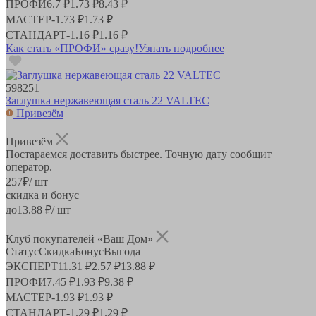
ПРОФИ
6.7 ₽
1.73 ₽
8.43 ₽
МАСТЕР
-
1.73 ₽
1.73 ₽
СТАНДАРТ
-
1.16 ₽
1.16 ₽
Как стать «ПРОФИ» сразу!
Узнать подробнее
598251
Заглушка нержавеющая сталь 22 VALTEC
Привезём
Привезём
Постараемся доставить быстрее. Точную дату сообщит
оператор.
257
₽
/ шт
скидка и бонус
до
13.88
₽/ шт
Клуб покупателей «Ваш Дом»
Статус
Скидка
Бонус
Выгода
ЭКСПЕРТ
11.31 ₽
2.57 ₽
13.88 ₽
ПРОФИ
7.45 ₽
1.93 ₽
9.38 ₽
МАСТЕР
-
1.93 ₽
1.93 ₽
СТАНДАРТ
-
1.29 ₽
1.29 ₽