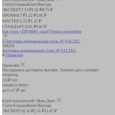
Статус
Скидка
Бонус
Выгода
ЭКСПЕРТ
7.13 ₽
1.62 ₽
8.75 ₽
ПРОФИ
4.7 ₽
1.22 ₽
5.91 ₽
МАСТЕР
-
1.22 ₽
1.22 ₽
СТАНДАРТ
-
0.81 ₽
0.81 ₽
Как стать «ПРОФИ» сразу!
Узнать подробнее
598250
Заглушка нержавеющая сталь 18 VALTEC
Привезём
Привезём
Постараемся доставить быстрее. Точную дату сообщит
оператор.
231
₽
/ шт
скидка и бонус
до
12.47
₽/ шт
Клуб покупателей «Ваш Дом»
Статус
Скидка
Бонус
Выгода
ЭКСПЕРТ
10.16 ₽
2.31 ₽
12.47 ₽