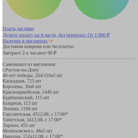
Плати частями
Делите оплату на 4 части, без переплат.
От 1 000 ₽
Наличие в магазинах
Доставим вовремя или бесплатно
Завтра
от 2-х часов
от 90 ₽
Самовывоз из магазинов:
г.Ростов-на-Дону
40-лет победы, 264/110а
5 шт
Каскадная, 72
3 шт
Королева, 30а
6 шт
Красноармейская, 144
6 шт
Будённовский, 11
5 шт
Базарная, 11
3 шт
Ленина, 119
4 шт
Горсоветская, 45
12.08, с 17:00*
Тибетская, 34
12.08, с 17:00*
Ларина, 45
1 шт
Малиновского, 48а
5 шт
Нансена, 152а
12.08, с 17:00*