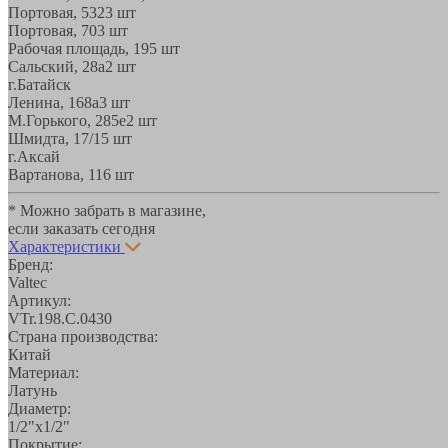
Портовая, 532
3 шт
Портовая, 70
3 шт
Рабочая площадь, 19
5 шт
Сальский, 28a
2 шт
г.Батайск
Ленина, 168а
3 шт
М.Горького, 285е
2 шт
Шмидта, 17/1
5 шт
г.Аксай
Вартанова, 11
6 шт
* Можно забрать в магазине,
если заказать сегодня
Характеристики
Бренд:
Valtec
Артикул:
VTr.198.C.0430
Страна производства:
Китай
Материал:
Латунь
Диаметр:
1/2"x1/2"
Покрытие: