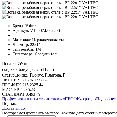
Бренд:
Valtec
Артикул:
VTi.907.I.002206
Материал:
Нержавеющая сталь
Диаметр:
22х1"
Тип резьбы:
1M
Тип товара:
Соединитель
Цена:
697
₽
/ шт
скидка и бонус до
37.64
₽/ шт
Статус
Скидка, ₽
Бонус, ₽
Выгода, ₽
ЭКСПЕРТ
30.67
6.97
37.64
ПРОФИ
20.21
5.23
25.44
МАСТЕР
-
5.23
5.23
СТАНДАРТ
-
3.49
3.49
Профессиональным строителям -
«ПРОФИ»
сразу!
›
Подробнее 
Под заказ
Доставим до
Постараемся доставить быстрее. Точную дату сообщит оператор