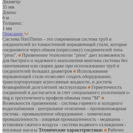
Диаметр:
35 мм
Длина:
6 м
Толщина:
1 мм
Описание
Система NiroTherm – это современная система труб и
соединителей из тонкостенной нержавеющей стали, которые
соединяются через обжим (опрессовку) соединителей типа
"press".
Применение технологии "press" дает возможность
для быстрого и надежного выполнения монтажа системы без
свинчивания или сварки даже при использовании труб и
соединителей больших диаметров
Использование
нержавеющей стали позволяет создать оборудование,
транспортирующее агрессивные жидкости, и достичь
безаварийной долголетней эксплуатации
Герметичность
соединений в достигается за счет специального уплотнения o-
ring и трехточечного профиля обжима типа "M"
Возможности применения: - система горячего и холодного
водоснабжения - центральное отопление - противопожарная
система - промышленное оборудование - химическая
промышленность - пищевая промышленность - медицина -
установки сжатого воздуха - система водяного охлаждения -
тепловые насосы
Технические характеристики:
Рабочее