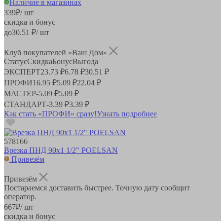
Наличие в магазинах
339
₽
/ шт
скидка и бонус
до
30.51
₽/ шт
Клуб покупателей «Ваш Дом»
Статус
Скидка
Бонус
Выгода
ЭКСПЕРТ
23.73 ₽
6.78 ₽
30.51 ₽
ПРОФИ
16.95 ₽
5.09 ₽
22.04 ₽
МАСТЕР
-
5.09 ₽
5.09 ₽
СТАНДАРТ
-
3.39 ₽
3.39 ₽
Как стать «ПРОФИ» сразу!
Узнать подробнее
578166
Врезка ПНД 90х1 1/2" POELSAN
Привезём
Привезём
Постараемся доставить быстрее. Точную дату сообщит
оператор.
667
₽
/ шт
скидка и бонус