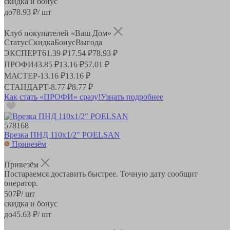
скидка и бонус
до
78.93
₽/ шт
Клуб покупателей «Ваш Дом»
Статус
Скидка
Бонус
Выгода
ЭКСПЕРТ
61.39 ₽
17.54 ₽
78.93 ₽
ПРОФИ
43.85 ₽
13.16 ₽
57.01 ₽
МАСТЕР
-
13.16 ₽
13.16 ₽
СТАНДАРТ
-
8.77 ₽
8.77 ₽
Как стать «ПРОФИ» сразу!
Узнать подробнее
578168
Врезка ПНД 110х1/2" POELSAN
Привезём
Привезём
Постараемся доставить быстрее. Точную дату сообщит
оператор.
507
₽
/ шт
скидка и бонус
до
45.63
₽/ шт