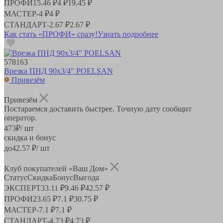
ПРОФИ
15.46 ₽
4 ₽
19.45 ₽
МАСТЕР
-
4 ₽
4 ₽
СТАНДАРТ
-
2.67 ₽
2.67 ₽
Как стать «ПРОФИ» сразу!
Узнать подробнее
578163
Врезка ПНД 90х3/4" POELSAN
Привезём
Привезём
Постараемся доставить быстрее. Точную дату сообщит
оператор.
473
₽
/ шт
скидка и бонус
до
42.57
₽/ шт
Клуб покупателей «Ваш Дом»
Статус
Скидка
Бонус
Выгода
ЭКСПЕРТ
33.11 ₽
9.46 ₽
42.57 ₽
ПРОФИ
23.65 ₽
7.1 ₽
30.75 ₽
МАСТЕР
-
7.1 ₽
7.1 ₽
СТАНДАРТ
-
4.73 ₽
4.73 ₽