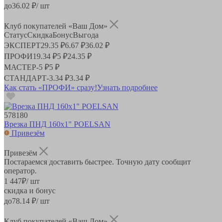
до
36.02
₽/ шт
Клуб покупателей «Ваш Дом»
Статус
Скидка
Бонус
Выгода
ЭКСПЕРТ
29.35 ₽
6.67 ₽
36.02 ₽
ПРОФИ
19.34 ₽
5 ₽
24.35 ₽
МАСТЕР
-
5 ₽
5 ₽
СТАНДАРТ
-
3.34 ₽
3.34 ₽
Как стать «ПРОФИ» сразу!
Узнать подробнее
578180
Врезка ПНД 160х1" POELSAN
Привезём
Привезём
Постараемся доставить быстрее. Точную дату сообщит
оператор.
1 447
₽
/ шт
скидка и бонус
до
78.14
₽/ шт
Клуб покупателей «Ваш Дом»