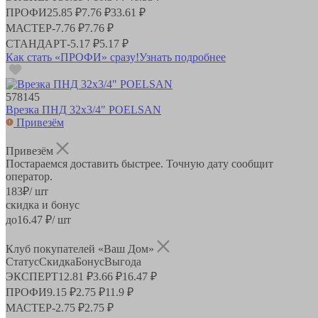
ПРОФИ
25.85 ₽
7.76 ₽
33.61 ₽
МАСТЕР
-
7.76 ₽
7.76 ₽
СТАНДАРТ
-
5.17 ₽
5.17 ₽
Как стать «ПРОФИ» сразу!
Узнать подробнее
578145
Врезка ПНД 32х3/4" POELSAN
Привезём
Привезём
Постараемся доставить быстрее. Точную дату сообщит
оператор.
183
₽
/ шт
скидка и бонус
до
16.47
₽/ шт
Клуб покупателей «Ваш Дом»
Статус
Скидка
Бонус
Выгода
ЭКСПЕРТ
12.81 ₽
3.66 ₽
16.47 ₽
ПРОФИ
9.15 ₽
2.75 ₽
11.9 ₽
МАСТЕР
-
2.75 ₽
2.75 ₽