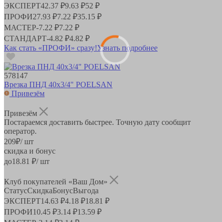
ЭКСПЕРТ
42.37 ₽
9.63 ₽
52 ₽
ПРОФИ
27.93 ₽
7.22 ₽
35.15 ₽
МАСТЕР
-
7.22 ₽
7.22 ₽
СТАНДАРТ
-
4.82 ₽
4.82 ₽
Как стать «ПРОФИ» сразу!
Узнать подробнее
578147
Врезка ПНД 40х3/4" POELSAN
Привезём
Привезём
Постараемся доставить быстрее. Точную дату сообщит
оператор.
209
₽
/ шт
скидка и бонус
до
18.81
₽/ шт
Клуб покупателей «Ваш Дом»
Статус
Скидка
Бонус
Выгода
ЭКСПЕРТ
14.63 ₽
4.18 ₽
18.81 ₽
ПРОФИ
10.45 ₽
3.14 ₽
13.59 ₽