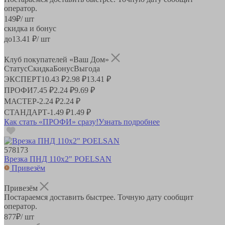
оператор.
149
₽
/ шт
скидка и бонус
до
13.41
₽/ шт
Клуб покупателей «Ваш Дом»
Статус
Скидка
Бонус
Выгода
ЭКСПЕРТ
10.43 ₽
2.98 ₽
13.41 ₽
ПРОФИ
7.45 ₽
2.24 ₽
9.69 ₽
МАСТЕР
-
2.24 ₽
2.24 ₽
СТАНДАРТ
-
1.49 ₽
1.49 ₽
Как стать «ПРОФИ» сразу!
Узнать подробнее
578173
Врезка ПНД 110х2" POELSAN
Привезём
Привезём
Постараемся доставить быстрее. Точную дату сообщит
оператор.
877
₽
/ шт