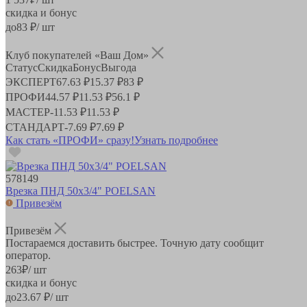
скидка и бонус
до
83
₽/ шт
Клуб покупателей «Ваш Дом»
Статус
Скидка
Бонус
Выгода
ЭКСПЕРТ
67.63 ₽
15.37 ₽
83 ₽
ПРОФИ
44.57 ₽
11.53 ₽
56.1 ₽
МАСТЕР
-
11.53 ₽
11.53 ₽
СТАНДАРТ
-
7.69 ₽
7.69 ₽
Как стать «ПРОФИ» сразу!
Узнать подробнее
578149
Врезка ПНД 50х3/4" POELSAN
Привезём
Привезём
Постараемся доставить быстрее. Точную дату сообщит
оператор.
263
₽
/ шт
скидка и бонус
до
23.67
₽/ шт