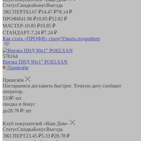
Статус
Скидка
Бонус
Выгода
ЭКСПЕРТ
63.67 ₽
14.47 ₽
78.14 ₽
ПРОФИ
41.96 ₽
10.85 ₽
52.82 ₽
МАСТЕР
-
10.85 ₽
10.85 ₽
СТАНДАРТ
-
7.24 ₽
7.24 ₽
Как стать «ПРОФИ» сразу!
Узнать подробнее
578164
Врезка ПНД 90х1" POELSAN
Привезём
Привезём
Постараемся доставить быстрее. Точную дату сообщит
оператор.
533
₽
/ шт
скидка и бонус
до
28.78
₽/ шт
Клуб покупателей «Ваш Дом»
Статус
Скидка
Бонус
Выгода
ЭКСПЕРТ
23.45 ₽
5.33 ₽
28.78 ₽