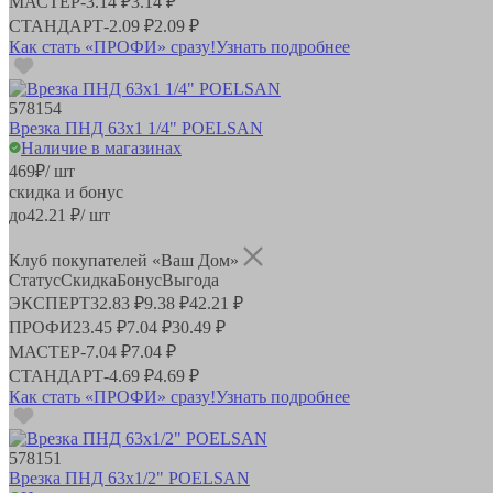
МАСТЕР
-
3.14 ₽
3.14 ₽
СТАНДАРТ
-
2.09 ₽
2.09 ₽
Как стать «ПРОФИ» сразу!
Узнать подробнее
578154
Врезка ПНД 63х1 1/4" POELSAN
Наличие в магазинах
469
₽
/ шт
скидка и бонус
до
42.21
₽/ шт
Клуб покупателей «Ваш Дом»
Статус
Скидка
Бонус
Выгода
ЭКСПЕРТ
32.83 ₽
9.38 ₽
42.21 ₽
ПРОФИ
23.45 ₽
7.04 ₽
30.49 ₽
МАСТЕР
-
7.04 ₽
7.04 ₽
СТАНДАРТ
-
4.69 ₽
4.69 ₽
Как стать «ПРОФИ» сразу!
Узнать подробнее
578151
Врезка ПНД 63х1/2" POELSAN