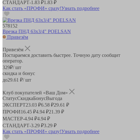
СТАНДАРТ
-
1.83 ₽
1.83 ₽
Как стать «ПРОФИ» сразу!
Узнать подробнее
578152
Врезка ПНД 63х3/4" POELSAN
Привезём
Привезём
Постараемся доставить быстрее. Точную дату сообщит
оператор.
329
₽
/ шт
скидка и бонус
до
29.61
₽/ шт
Клуб покупателей «Ваш Дом»
Статус
Скидка
Бонус
Выгода
ЭКСПЕРТ
23.03 ₽
6.58 ₽
29.61 ₽
ПРОФИ
16.45 ₽
4.94 ₽
21.39 ₽
МАСТЕР
-
4.94 ₽
4.94 ₽
СТАНДАРТ
-
3.29 ₽
3.29 ₽
Как стать «ПРОФИ» сразу!
Узнать подробнее