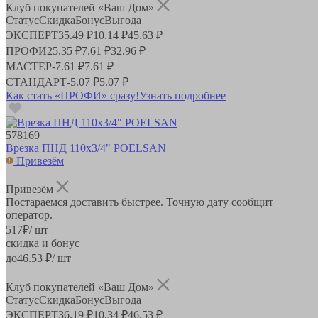
Клуб покупателей «Ваш Дом»
Статус
Скидка
Бонус
Выгода
ЭКСПЕРТ
35.49 ₽
10.14 ₽
45.63 ₽
ПРОФИ
25.35 ₽
7.61 ₽
32.96 ₽
МАСТЕР
-
7.61 ₽
7.61 ₽
СТАНДАРТ
-
5.07 ₽
5.07 ₽
Как стать «ПРОФИ» сразу!
Узнать подробнее
578169
Врезка ПНД 110х3/4" POELSAN
Привезём
Привезём
Постараемся доставить быстрее. Точную дату сообщит
оператор.
517
₽
/ шт
скидка и бонус
до
46.53
₽/ шт
Клуб покупателей «Ваш Дом»
Статус
Скидка
Бонус
Выгода
ЭКСПЕРТ
36.19 ₽
10.34 ₽
46.53 ₽