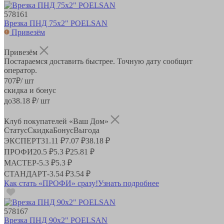
578161
Врезка ПНД 75х2" POELSAN
Привезём
Привезём
Постараемся доставить быстрее. Точную дату сообщит
оператор.
707
₽
/ шт
скидка и бонус
до
38.18
₽/ шт
Клуб покупателей «Ваш Дом»
Статус
Скидка
Бонус
Выгода
ЭКСПЕРТ
31.11 ₽
7.07 ₽
38.18 ₽
ПРОФИ
20.5 ₽
5.3 ₽
25.81 ₽
МАСТЕР
-
5.3 ₽
5.3 ₽
СТАНДАРТ
-
3.54 ₽
3.54 ₽
Как стать «ПРОФИ» сразу!
Узнать подробнее
578167
Врезка ПНД 90х2" POELSAN