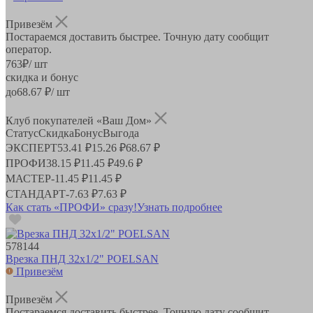
Привезём
Постараемся доставить быстрее. Точную дату сообщит
оператор.
763
₽
/ шт
скидка и бонус
до
68.67
₽/ шт
Клуб покупателей «Ваш Дом»
Статус
Скидка
Бонус
Выгода
ЭКСПЕРТ
53.41 ₽
15.26 ₽
68.67 ₽
ПРОФИ
38.15 ₽
11.45 ₽
49.6 ₽
МАСТЕР
-
11.45 ₽
11.45 ₽
СТАНДАРТ
-
7.63 ₽
7.63 ₽
Как стать «ПРОФИ» сразу!
Узнать подробнее
578144
Врезка ПНД 32х1/2" POELSAN
Привезём
Привезём
Постараемся доставить быстрее. Точную дату сообщит