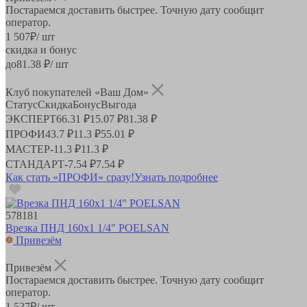
Постараемся доставить быстрее. Точную дату сообщит
оператор.
1 507
₽
/ шт
скидка и бонус
до
81.38
₽/ шт
Клуб покупателей «Ваш Дом»
Статус
Скидка
Бонус
Выгода
ЭКСПЕРТ
66.31 ₽
15.07 ₽
81.38 ₽
ПРОФИ
43.7 ₽
11.3 ₽
55.01 ₽
МАСТЕР
-
11.3 ₽
11.3 ₽
СТАНДАРТ
-
7.54 ₽
7.54 ₽
Как стать «ПРОФИ» сразу!
Узнать подробнее
578181
Врезка ПНД 160х1 1/4" POELSAN
Привезём
Привезём
Постараемся доставить быстрее. Точную дату сообщит
оператор.
1 537
₽
/ шт