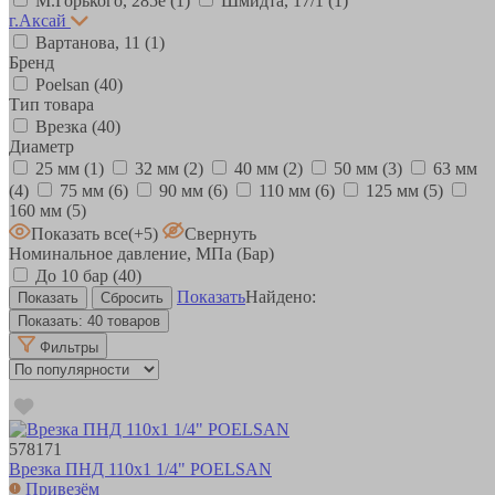
М.Горького, 285е
(1)
Шмидта, 17/1
(1)
г.Аксай
Вартанова, 11
(1)
Бренд
Poelsan
(40)
Тип товара
Врезка
(40)
Диаметр
25 мм
(1)
32 мм
(2)
40 мм
(2)
50 мм
(3)
63 мм
(4)
75 мм
(6)
90 мм
(6)
110 мм
(6)
125 мм
(5)
160 мм
(5)
Показать все
(+5)
Свернуть
Номинальное давление, МПа (Бар)
До 10 бар
(40)
Показать
Найдено:
Показать:
40 товаров
Фильтры
578171
Врезка ПНД 110х1 1/4" POELSAN
Привезём