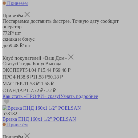
Привезём
Привезём
Постараемся доставить быстрее. Точную дату сообщит
оператор.
772
₽
/ шт
скидка и бонус
до
69.48
₽/ шт
Клуб покупателей «Ваш Дом»
Статус
Скидка
Бонус
Выгода
ЭКСПЕРТ
54.04 ₽
15.44 ₽
69.48 ₽
ПРОФИ
38.6 ₽
11.58 ₽
50.18 ₽
МАСТЕР
-
11.58 ₽
11.58 ₽
СТАНДАРТ
-
7.72 ₽
7.72 ₽
Как стать «ПРОФИ» сразу!
Узнать подробнее
578182
Врезка ПНД 160х1 1/2" POELSAN
Привезём
Привезём