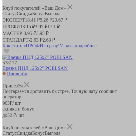
Клуб покупателей «Ваш Дом»
Статус
Скидка
Бонус
Выгода
ЭКСПЕРТ
18.41 ₽
5.26 ₽
23.67 ₽
ПРОФИ
13.15 ₽
3.95 ₽
17.1 ₽
МАСТЕР
-
3.95 ₽
3.95 ₽
СТАНДАРТ
-
2.63 ₽
2.63 ₽
Как стать «ПРОФИ» сразу!
Узнать подробнее
578177
Врезка ПНД 125х2" POELSAN
Привезём
Привезём
Постараемся доставить быстрее. Точную дату сообщит
оператор.
963
₽
/ шт
скидка и бонус
до
52
₽/ шт
Клуб покупателей «Ваш Дом»
Статус
Скидка
Бонус
Выгода