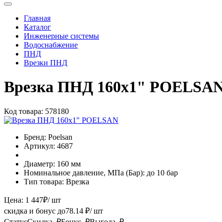
Главная
Каталог
Инженерные системы
Водоснабжение
ПНД
Врезки ПНД
Врезка ПНД 160х1" POELSA
Код товара:
578180
Бренд:
Poelsan
Артикул:
4687
Диаметр:
160 мм
Номинальное давление, МПа (Бар):
до 10 бар
Тип товара:
Врезка
Цена:
1 447
₽
/ шт
скидка и бонус до
78.14
₽/ шт
Статус
Скидка, ₽
Бонус, ₽
Выгода, ₽