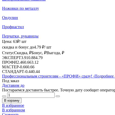
Ножовки по металлу
Ондулин
Профнастил
Перчатки, рукавицы
Цена:
63
₽
/ шт
скидка и бонус до
4.79
₽/ шт
Статус
Скидка, ₽
Бонус, ₽
Выгода, ₽
ЭКСПЕРТ
3.91
0.88
4.79
ПРОФИ
2.46
0.66
3.12
МАСТЕР
-
0.66
0.66
СТАНДАРТ
-
0.44
0.44
Профессиональным строителям -
«ПРОФИ»
сразу!
›
Подробнее 
Под заказ
Доставим до
Постараемся доставить быстрее. Точную дату сообщит оператор
В корзину
В избранное
В избранном
Сравнить