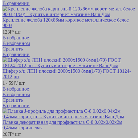
В сравнении
Крепление желоба 120х86мм короткое металлическое белое
9003
123
₽
/ шт
В избранное
В избранном
Сравнить
В сравнении
Шифер х/ц ЛПН плоский 2000х1500 8мм(1/70) ГОСТ 18124-
2012,шт
1 459
₽
/ шт
В избранное
В избранном
Сравнить
В сравнении
Планка декоративная для профнастила С-8 0,02х0,02х2м
0,45мм коричневая
207
₽
/ шт