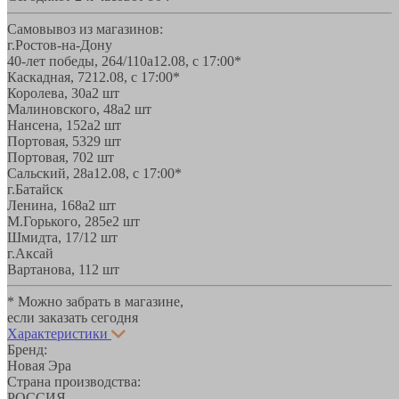
Самовывоз из магазинов:
г.Ростов-на-Дону
40-лет победы, 264/110а
12.08, с 17:00*
Каскадная, 72
12.08, с 17:00*
Королева, 30а
2 шт
Малиновского, 48а
2 шт
Нансена, 152а
2 шт
Портовая, 532
9 шт
Портовая, 70
2 шт
Сальский, 28a
12.08, с 17:00*
г.Батайск
Ленина, 168а
2 шт
М.Горького, 285е
2 шт
Шмидта, 17/1
2 шт
г.Аксай
Вартанова, 11
2 шт
* Можно забрать в магазине,
если заказать сегодня
Характеристики
Бренд:
Новая Эра
Страна производства:
РОССИЯ