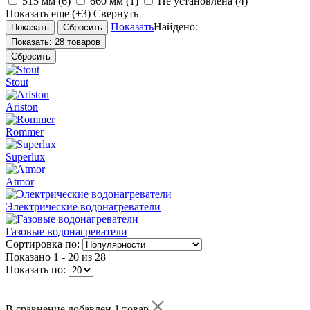
515 мм
(6)
660 мм
(1)
Не установлена
(4)
Показать еще
(+3)
Свернуть
Показать
Найдено:
Показать:
28 товаров
Сбросить
Stout
Ariston
Rommer
Superlux
Atmor
Электрические водонагреватели
Газовые водонагреватели
Сортировка по:
Показано
1 - 20 из 28
Показать по:
В сравнение добавлен 1 товар