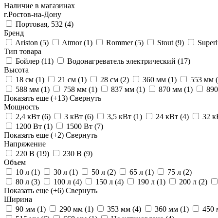
Наличие в магазинах
г.Ростов-на-Дону
Портовая, 532
(4)
Бренд
Ariston
(5)
Atmor
(1)
Rommer
(5)
Stout
(9)
Super
Тип товара
Бойлер
(11)
Водонагреватель электрический
(17)
Высота
18 см
(1)
21 см
(1)
28 см
(2)
360 мм
(1)
553 мм
588 мм
(1)
758 мм
(1)
837 мм
(1)
870 мм
(1)
89
Показать еще
(+13)
Свернуть
Мощность
2,4 кВт
(6)
3 кВт
(6)
3,5 кВт
(1)
24 кВт
(4)
32 
1200 Вт
(1)
1500 Вт
(7)
Показать еще
(+2)
Свернуть
Напряжение
220 В
(19)
230 В
(9)
Объем
10 л
(1)
30 л
(1)
50 л
(2)
65 л
(1)
75 л
(2)
80 л
(3)
100 л
(4)
150 л
(4)
190 л
(1)
200 л
(2)
Показать еще
(+6)
Свернуть
Ширина
90 мм
(1)
290 мм
(1)
353 мм
(4)
360 мм
(1)
450