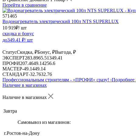
Перейти в сравнение
571465
Водонагреватель электрический 100л NTS SUPERLUX
10 919
₽
/ шт
скидка и бонус
до
349.41
₽/ шт
Статус
Скидка, ₽
Бонус, ₽
Выгода, ₽
ЭКСПЕРТ
283.89
65.51
349.41
ПРОФИ
207.46
49.14
256.6
МАСТЕР
-
49.14
49.14
СТАНДАРТ
-
32.76
32.76
Профессиональным строителям -
«ПРОФИ»
сразу!
›
Подробнее 
Наличие в магазинах
Наличие в магазинах
Завтра
Самовывоз из магазинов:
г.Ростов-на-Дону