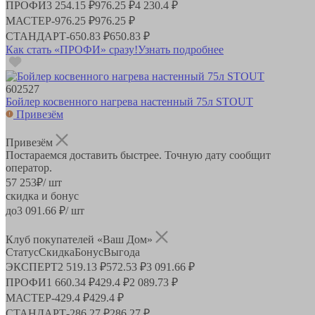
ПРОФИ
3 254.15 ₽
976.25 ₽
4 230.4 ₽
МАСТЕР
-
976.25 ₽
976.25 ₽
СТАНДАРТ
-
650.83 ₽
650.83 ₽
Как стать «ПРОФИ» сразу!
Узнать подробнее
602527
Бойлер косвенного нагрева настенный 75л STOUT
Привезём
Привезём
Постараемся доставить быстрее. Точную дату сообщит
оператор.
57 253
₽
/ шт
скидка и бонус
до
3 091.66
₽/ шт
Клуб покупателей «Ваш Дом»
Статус
Скидка
Бонус
Выгода
ЭКСПЕРТ
2 519.13 ₽
572.53 ₽
3 091.66 ₽
ПРОФИ
1 660.34 ₽
429.4 ₽
2 089.73 ₽
МАСТЕР
-
429.4 ₽
429.4 ₽
СТАНДАРТ
-
286.27 ₽
286.27 ₽