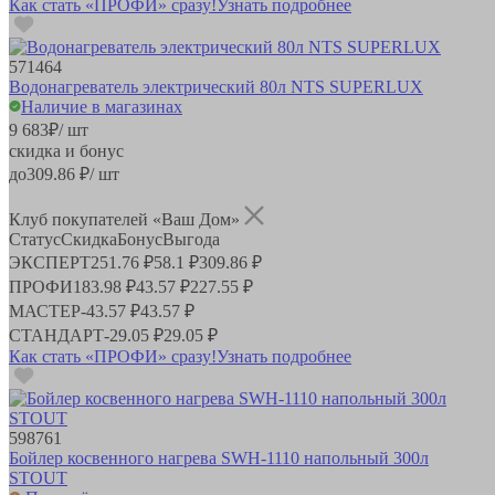
Как стать «ПРОФИ» сразу!
Узнать подробнее
571464
Водонагреватель электрический 80л NTS SUPERLUX
Наличие в магазинах
9 683
₽
/ шт
скидка и бонус
до
309.86
₽/ шт
Клуб покупателей «Ваш Дом»
Статус
Скидка
Бонус
Выгода
ЭКСПЕРТ
251.76 ₽
58.1 ₽
309.86 ₽
ПРОФИ
183.98 ₽
43.57 ₽
227.55 ₽
МАСТЕР
-
43.57 ₽
43.57 ₽
СТАНДАРТ
-
29.05 ₽
29.05 ₽
Как стать «ПРОФИ» сразу!
Узнать подробнее
598761
Бойлер косвенного нагрева SWH-1110 напольный 300л
STOUT