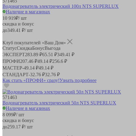
571465
Водонагреватель электрический 100л NTS SUPERLUX
Наличие в магазинах
10 919
₽
/ шт
скидка и бонус
до
349.41
₽/ шт
Клуб покупателей «Ваш Дом»
Статус
Скидка
Бонус
Выгода
ЭКСПЕРТ
283.89 ₽
65.51 ₽
349.41 ₽
ПРОФИ
207.46 ₽
49.14 ₽
256.6 ₽
МАСТЕР
-
49.14 ₽
49.14 ₽
СТАНДАРТ
-
32.76 ₽
32.76 ₽
Как стать «ПРОФИ» сразу!
Узнать подробнее
571463
Водонагреватель электрический 50л NTS SUPERLUX
Наличие в магазинах
8 099
₽
/ шт
скидка и бонус
до
259.17
₽/ шт