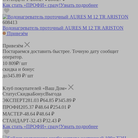
Как стать «ПРОФИ» сразу!
Узнать подробнее
608413
Водонагреватель проточный AURES M 12 TR ARISTON
Привезём
Привезём
Постараемся доставить быстрее. Точную дату сообщит
оператор.
10 809
₽
/ шт
скидка и бонус
до
345.89
₽/ шт
Клуб покупателей «Ваш Дом»
Статус
Скидка
Бонус
Выгода
ЭКСПЕРТ
281.03 ₽
64.85 ₽
345.89 ₽
ПРОФИ
205.37 ₽
48.64 ₽
254.01 ₽
МАСТЕР
-
48.64 ₽
48.64 ₽
СТАНДАРТ
-
32.43 ₽
32.43 ₽
Как стать «ПРОФИ» сразу!
Узнать подробнее