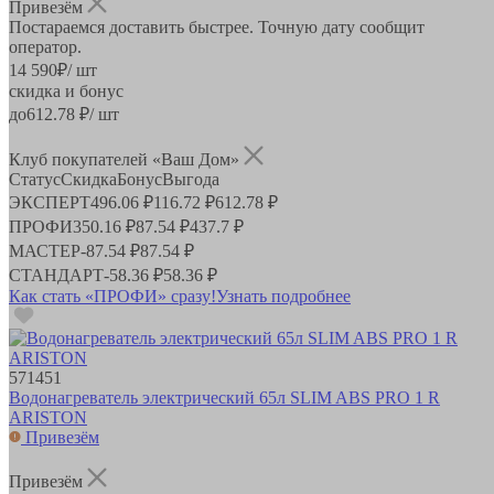
Привезём
Постараемся доставить быстрее. Точную дату сообщит
оператор.
14 590
₽
/ шт
скидка и бонус
до
612.78
₽/ шт
Клуб покупателей «Ваш Дом»
Статус
Скидка
Бонус
Выгода
ЭКСПЕРТ
496.06 ₽
116.72 ₽
612.78 ₽
ПРОФИ
350.16 ₽
87.54 ₽
437.7 ₽
МАСТЕР
-
87.54 ₽
87.54 ₽
СТАНДАРТ
-
58.36 ₽
58.36 ₽
Как стать «ПРОФИ» сразу!
Узнать подробнее
571451
Водонагреватель электрический 65л SLIM ABS PRO 1 R
ARISTON
Привезём
Привезём