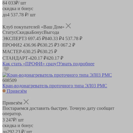
84 033
₽
/ шт
скидка и бонус
до
4 537.78
₽/ шт
Клуб покупателей «Ваш Дом»
Статус
Скидка
Бонус
Выгода
ЭКСПЕРТ
3 697.45 ₽
840.33 ₽
4 537.78 ₽
ПРОФИ
2 436.96 ₽
630.25 ₽
3 067.2 ₽
МАСТЕР
-
630.25 ₽
630.25 ₽
СТАНДАРТ
-
420.17 ₽
420.17 ₽
Как стать «ПРОФИ» сразу!
Узнать подробнее
608509
Кран-водонагреватель проточного типа ЭЛ03 РМС
Привезём
Привезём
Постараемся доставить быстрее. Точную дату сообщит
оператор.
3 247
₽
/ шт
скидка и бонус
до
292.23
₽/ шт