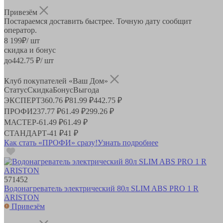
Привезём
Постараемся доставить быстрее. Точную дату сообщит
оператор.
8 199
₽
/ шт
скидка и бонус
до
442.75
₽/ шт
Клуб покупателей «Ваш Дом»
Статус
Скидка
Бонус
Выгода
ЭКСПЕРТ
360.76 ₽
81.99 ₽
442.75 ₽
ПРОФИ
237.77 ₽
61.49 ₽
299.26 ₽
МАСТЕР
-
61.49 ₽
61.49 ₽
СТАНДАРТ
-
41 ₽
41 ₽
Как стать «ПРОФИ» сразу!
Узнать подробнее
571452
Водонагреватель электрический 80л SLIM ABS PRO 1 R
ARISTON
Привезём