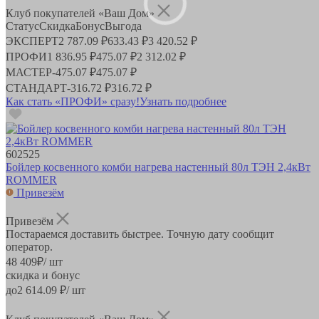
Клуб покупателей «Ваш Дом»
Статус
Скидка
Бонус
Выгода
ЭКСПЕРТ
2 787.09 ₽
633.43 ₽
3 420.52 ₽
ПРОФИ
1 836.95 ₽
475.07 ₽
2 312.02 ₽
МАСТЕР
-
475.07 ₽
475.07 ₽
СТАНДАРТ
-
316.72 ₽
316.72 ₽
Как стать «ПРОФИ» сразу!
Узнать подробнее
602525
Бойлер косвенного комби нагрева настенный 80л ТЭН 2,4кВт
ROMMER
Привезём
Привезём
Постараемся доставить быстрее. Точную дату сообщит
оператор.
48 409
₽
/ шт
скидка и бонус
до
2 614.09
₽/ шт