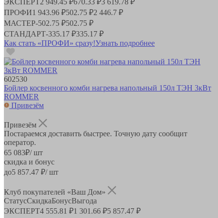
ЭКСПЕРТ
2 949.45 ₽
670.33 ₽
3 619.78 ₽
ПРОФИ
1 943.96 ₽
502.75 ₽
2 446.7 ₽
МАСТЕР
-
502.75 ₽
502.75 ₽
СТАНДАРТ
-
335.17 ₽
335.17 ₽
Как стать «ПРОФИ» сразу!
Узнать подробнее
602530
Бойлер косвенного комби нагрева напольный 150л ТЭН 3кВт
ROMMER
Привезём
Привезём
Постараемся доставить быстрее. Точную дату сообщит
оператор.
65 083
₽
/ шт
скидка и бонус
до
5 857.47
₽/ шт
Клуб покупателей «Ваш Дом»
Статус
Скидка
Бонус
Выгода
ЭКСПЕРТ
4 555.81 ₽
1 301.66 ₽
5 857.47 ₽