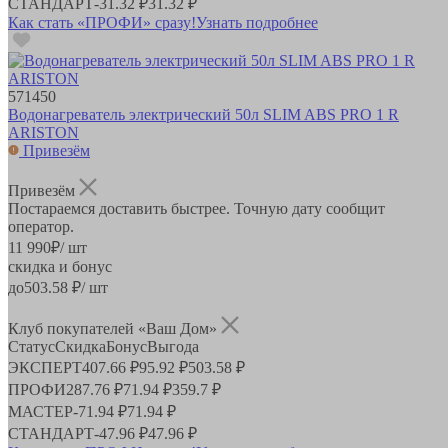
СТАНДАРТ
-
31.32 ₽
31.32 ₽
Как стать «ПРОФИ» сразу!
Узнать подробнее
571450
Водонагреватель электрический 50л SLIM ABS PRO 1 R
ARISTON
Привезём
Привезём
Постараемся доставить быстрее. Точную дату сообщит
оператор.
11 990
₽
/ шт
скидка и бонус
до
503.58
₽/ шт
Клуб покупателей «Ваш Дом»
Статус
Скидка
Бонус
Выгода
ЭКСПЕРТ
407.66 ₽
95.92 ₽
503.58 ₽
ПРОФИ
287.76 ₽
71.94 ₽
359.7 ₽
МАСТЕР
-
71.94 ₽
71.94 ₽
СТАНДАРТ
-
47.96 ₽
47.96 ₽