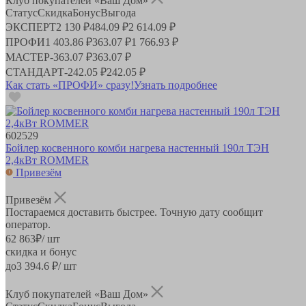
Клуб покупателей «Ваш Дом»
Статус
Скидка
Бонус
Выгода
ЭКСПЕРТ
2 130 ₽
484.09 ₽
2 614.09 ₽
ПРОФИ
1 403.86 ₽
363.07 ₽
1 766.93 ₽
МАСТЕР
-
363.07 ₽
363.07 ₽
СТАНДАРТ
-
242.05 ₽
242.05 ₽
Как стать «ПРОФИ» сразу!
Узнать подробнее
602529
Бойлер косвенного комби нагрева настенный 190л ТЭН
2,4кВт ROMMER
Привезём
Привезём
Постараемся доставить быстрее. Точную дату сообщит
оператор.
62 863
₽
/ шт
скидка и бонус
до
3 394.6
₽/ шт
Клуб покупателей «Ваш Дом»