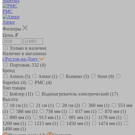
Superlux
РМС
Atmor
Фильтры
Цена, ₽
Только в наличии
Наличие в магазинах
г.Ростов-на-Дону
Портовая, 532
(4)
Бренд
Ariston
(5)
Atmor
(1)
Rommer
(5)
Stout
(9)
Superlux
(4)
РМС
(4)
Тип товара
Бойлер
(11)
Водонагреватель электрический
(17)
Высота
18 см
(1)
21 см
(1)
28 см
(2)
360 мм
(1)
553 мм
(1)
588 мм
(1)
758 мм
(1)
837 мм
(1)
870 мм
(1)
890 мм
(1)
913 мм
(1)
981 мм
(1)
1178 мм
(1)
1200 мм
(1)
1215 мм
(1)
1450 мм
(1)
1474 мм
(1)
1490 мм
(1)