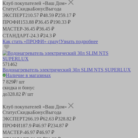
Клуб покупателей «Ваш Дом»
Статус
Скидка
Бонус
Выгода
ЭКСПЕРТ
210.57 ₽
48.59 ₽
259.17 ₽
ПРОФИ
153.88 ₽
36.45 ₽
190.33 ₽
МАСТЕР
-
36.45 ₽
36.45 ₽
СТАНДАРТ
-
24.3 ₽
24.3 ₽
Как стать «ПРОФИ» сразу!
Узнать подробнее
571462
Водонагреватель электрический 30л SLIM NTS SUPERLUX
Наличие в магазинах
7 829
₽
/ шт
скидка и бонус
до
328.82
₽/ шт
Клуб покупателей «Ваш Дом»
Статус
Скидка
Бонус
Выгода
ЭКСПЕРТ
266.19 ₽
62.63 ₽
328.82 ₽
ПРОФИ
187.9 ₽
46.97 ₽
234.87 ₽
МАСТЕР
-
46.97 ₽
46.97 ₽