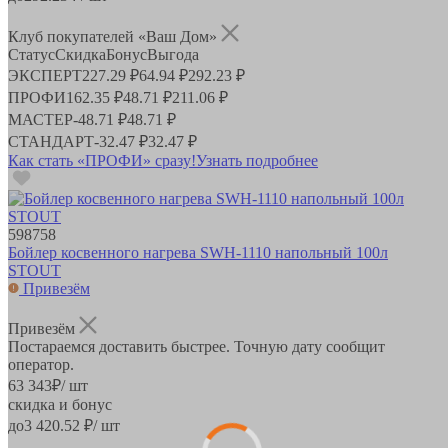
Клуб покупателей «Ваш Дом»
Статус
Скидка
Бонус
Выгода
ЭКСПЕРТ
227.29 ₽
64.94 ₽
292.23 ₽
ПРОФИ
162.35 ₽
48.71 ₽
211.06 ₽
МАСТЕР
-
48.71 ₽
48.71 ₽
СТАНДАРТ
-
32.47 ₽
32.47 ₽
Как стать «ПРОФИ» сразу!
Узнать подробнее
598758
Бойлер косвенного нагрева SWH-1110 напольный 100л
STOUT
Привезём
Привезём
Постараемся доставить быстрее. Точную дату сообщит
оператор.
63 343
₽
/ шт
скидка и бонус
до
3 420.52
₽/ шт