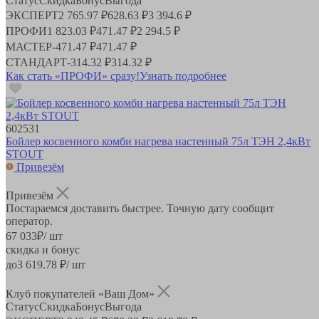
Статус
Скидка
Бонус
Выгода
ЭКСПЕРТ
2 765.97 ₽
628.63 ₽
3 394.6 ₽
ПРОФИ
1 823.03 ₽
471.47 ₽
2 294.5 ₽
МАСТЕР
-
471.47 ₽
471.47 ₽
СТАНДАРТ
-
314.32 ₽
314.32 ₽
Как стать «ПРОФИ» сразу!
Узнать подробнее
602531
Бойлер косвенного комби нагрева настенный 75л ТЭН 2,4кВт
STOUT
Привезём
Привезём
Постараемся доставить быстрее. Точную дату сообщит
оператор.
67 033
₽
/ шт
скидка и бонус
до
3 619.78
₽/ шт
Клуб покупателей «Ваш Дом»
Статус
Скидка
Бонус
Выгода