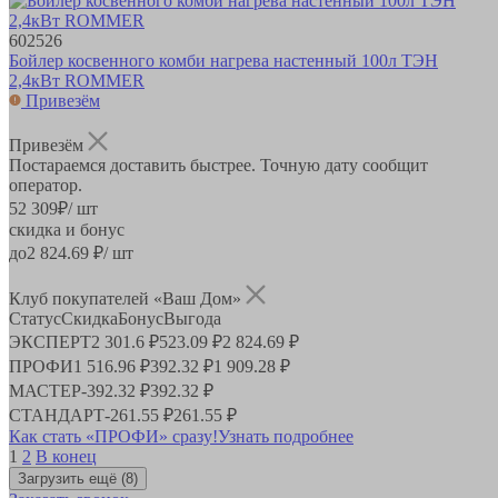
602526
Бойлер косвенного комби нагрева настенный 100л ТЭН
2,4кВт ROMMER
Привезём
Привезём
Постараемся доставить быстрее. Точную дату сообщит
оператор.
52 309
₽
/ шт
скидка и бонус
до
2 824.69
₽/ шт
Клуб покупателей «Ваш Дом»
Статус
Скидка
Бонус
Выгода
ЭКСПЕРТ
2 301.6 ₽
523.09 ₽
2 824.69 ₽
ПРОФИ
1 516.96 ₽
392.32 ₽
1 909.28 ₽
МАСТЕР
-
392.32 ₽
392.32 ₽
СТАНДАРТ
-
261.55 ₽
261.55 ₽
Как стать «ПРОФИ» сразу!
Узнать подробнее
1
2
В конец
Загрузить ещё
(8)