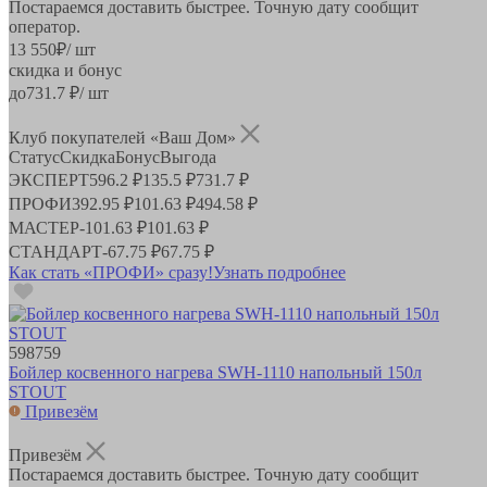
Постараемся доставить быстрее. Точную дату сообщит
оператор.
13 550
₽
/ шт
скидка и бонус
до
731.7
₽/ шт
Клуб покупателей «Ваш Дом»
Статус
Скидка
Бонус
Выгода
ЭКСПЕРТ
596.2 ₽
135.5 ₽
731.7 ₽
ПРОФИ
392.95 ₽
101.63 ₽
494.58 ₽
МАСТЕР
-
101.63 ₽
101.63 ₽
СТАНДАРТ
-
67.75 ₽
67.75 ₽
Как стать «ПРОФИ» сразу!
Узнать подробнее
598759
Бойлер косвенного нагрева SWH-1110 напольный 150л
STOUT
Привезём
Привезём
Постараемся доставить быстрее. Точную дату сообщит