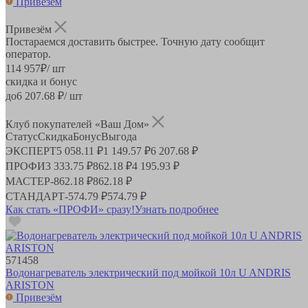
Привезём
Привезём
Постараемся доставить быстрее. Точную дату сообщит
оператор.
114 957
₽
/ шт
скидка и бонус
до
6 207.68
₽/ шт
Клуб покупателей «Ваш Дом»
Статус
Скидка
Бонус
Выгода
ЭКСПЕРТ
5 058.11 ₽
1 149.57 ₽
6 207.68 ₽
ПРОФИ
3 333.75 ₽
862.18 ₽
4 195.93 ₽
МАСТЕР
-
862.18 ₽
862.18 ₽
СТАНДАРТ
-
574.79 ₽
574.79 ₽
Как стать «ПРОФИ» сразу!
Узнать подробнее
571458
Водонагреватель электрический под мойкой 10л U ANDRIS
ARISTON
Привезём