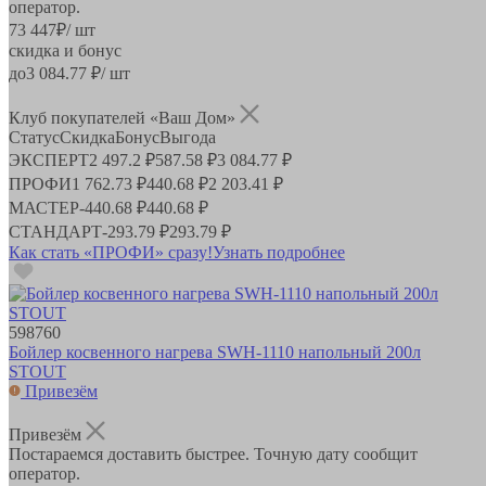
оператор.
73 447
₽
/ шт
скидка и бонус
до
3 084.77
₽/ шт
Клуб покупателей «Ваш Дом»
Статус
Скидка
Бонус
Выгода
ЭКСПЕРТ
2 497.2 ₽
587.58 ₽
3 084.77 ₽
ПРОФИ
1 762.73 ₽
440.68 ₽
2 203.41 ₽
МАСТЕР
-
440.68 ₽
440.68 ₽
СТАНДАРТ
-
293.79 ₽
293.79 ₽
Как стать «ПРОФИ» сразу!
Узнать подробнее
598760
Бойлер косвенного нагрева SWH-1110 напольный 200л
STOUT
Привезём
Привезём
Постараемся доставить быстрее. Точную дату сообщит
оператор.