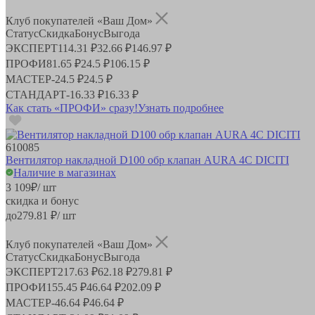
Клуб покупателей «Ваш Дом»
Статус
Скидка
Бонус
Выгода
ЭКСПЕРТ
114.31 ₽
32.66 ₽
146.97 ₽
ПРОФИ
81.65 ₽
24.5 ₽
106.15 ₽
МАСТЕР
-
24.5 ₽
24.5 ₽
СТАНДАРТ
-
16.33 ₽
16.33 ₽
Как стать «ПРОФИ» сразу!
Узнать подробнее
610085
Вентилятор накладной D100 обр клапан AURA 4C DICITI
Наличие в магазинах
3 109
₽
/ шт
скидка и бонус
до
279.81
₽/ шт
Клуб покупателей «Ваш Дом»
Статус
Скидка
Бонус
Выгода
ЭКСПЕРТ
217.63 ₽
62.18 ₽
279.81 ₽
ПРОФИ
155.45 ₽
46.64 ₽
202.09 ₽
МАСТЕР
-
46.64 ₽
46.64 ₽