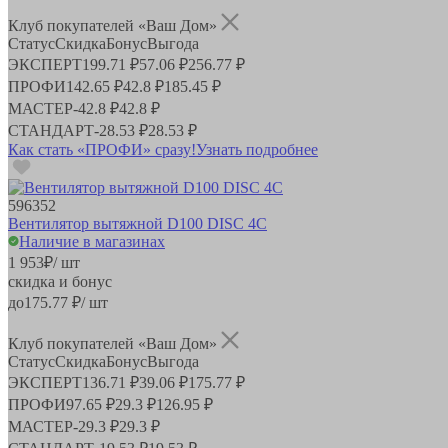
Клуб покупателей «Ваш Дом»
Статус
Скидка
Бонус
Выгода
ЭКСПЕРТ
199.71 ₽
57.06 ₽
256.77 ₽
ПРОФИ
142.65 ₽
42.8 ₽
185.45 ₽
МАСТЕР
-
42.8 ₽
42.8 ₽
СТАНДАРТ
-
28.53 ₽
28.53 ₽
Как стать «ПРОФИ» сразу!
Узнать подробнее
596352
Вентилятор вытяжной D100 DISC 4C
Наличие в магазинах
1 953
₽
/ шт
скидка и бонус
до
175.77
₽/ шт
Клуб покупателей «Ваш Дом»
Статус
Скидка
Бонус
Выгода
ЭКСПЕРТ
136.71 ₽
39.06 ₽
175.77 ₽
ПРОФИ
97.65 ₽
29.3 ₽
126.95 ₽
МАСТЕР
-
29.3 ₽
29.3 ₽