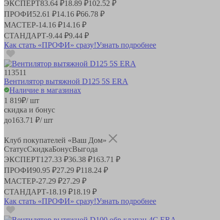
ЭКСПЕРТ
83.64 ₽
18.89 ₽
102.52 ₽
ПРОФИ
52.61 ₽
14.16 ₽
66.78 ₽
МАСТЕР
-
14.16 ₽
14.16 ₽
СТАНДАРТ
-
9.44 ₽
9.44 ₽
Как стать «ПРОФИ» сразу!
Узнать подробнее
113511
Вентилятор вытяжной D125 5S ERA
Наличие в магазинах
1 819
₽
/ шт
скидка и бонус
до
163.71
₽/ шт
Клуб покупателей «Ваш Дом»
Статус
Скидка
Бонус
Выгода
ЭКСПЕРТ
127.33 ₽
36.38 ₽
163.71 ₽
ПРОФИ
90.95 ₽
27.29 ₽
118.24 ₽
МАСТЕР
-
27.29 ₽
27.29 ₽
СТАНДАРТ
-
18.19 ₽
18.19 ₽
Как стать «ПРОФИ» сразу!
Узнать подробнее