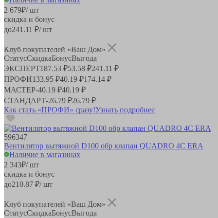
2 679
₽
/ шт
скидка и бонус
до
241.11
₽/ шт
Клуб покупателей «Ваш Дом»
Статус
Скидка
Бонус
Выгода
ЭКСПЕРТ
187.53 ₽
53.58 ₽
241.11 ₽
ПРОФИ
133.95 ₽
40.19 ₽
174.14 ₽
МАСТЕР
-
40.19 ₽
40.19 ₽
СТАНДАРТ
-
26.79 ₽
26.79 ₽
Как стать «ПРОФИ» сразу!
Узнать подробнее
596347
Вентилятор вытяжной D100 обр клапан QUADRO 4C ERA
Наличие в магазинах
2 343
₽
/ шт
скидка и бонус
до
210.87
₽/ шт
Клуб покупателей «Ваш Дом»
Статус
Скидка
Бонус
Выгода