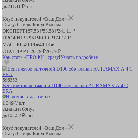
до
241.11
₽/ шт
Клуб покупателей «Ваш Дом»
Статус
Скидка
Бонус
Выгода
ЭКСПЕРТ
187.53 ₽
53.58 ₽
241.11 ₽
ПРОФИ
133.95 ₽
40.19 ₽
174.14 ₽
МАСТЕР
-
40.19 ₽
40.19 ₽
СТАНДАРТ
-
26.79 ₽
26.79 ₽
Как стать «ПРОФИ» сразу!
Узнать подробнее
596353
Вентилятор вытяжной D100 обр клапан AURAMAX А 4 С
ERA
Наличие в магазинах
1 349
₽
/ шт
скидка и бонус
до
102.52
₽/ шт
Клуб покупателей «Ваш Дом»
Статус
Скидка
Бонус
Выгода