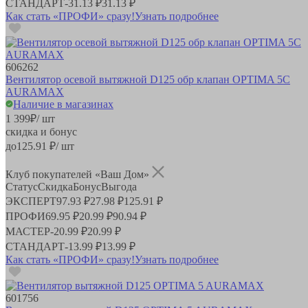
СТАНДАРТ
-
31.13 ₽
31.13 ₽
Как стать «ПРОФИ» сразу!
Узнать подробнее
606262
Вентилятор осевой вытяжной D125 обр клапан OPTIMA 5C
AURAMAX
Наличие в магазинах
1 399
₽
/ шт
скидка и бонус
до
125.91
₽/ шт
Клуб покупателей «Ваш Дом»
Статус
Скидка
Бонус
Выгода
ЭКСПЕРТ
97.93 ₽
27.98 ₽
125.91 ₽
ПРОФИ
69.95 ₽
20.99 ₽
90.94 ₽
МАСТЕР
-
20.99 ₽
20.99 ₽
СТАНДАРТ
-
13.99 ₽
13.99 ₽
Как стать «ПРОФИ» сразу!
Узнать подробнее
601756