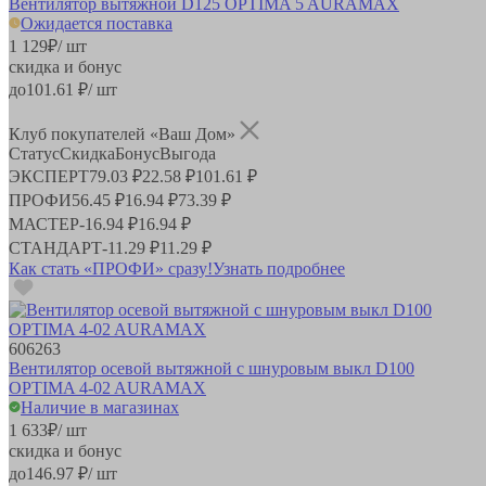
Вентилятор вытяжной D125 OPTIMA 5 AURAMAX
Ожидается поставка
1 129
₽
/ шт
скидка и бонус
до
101.61
₽/ шт
Клуб покупателей «Ваш Дом»
Статус
Скидка
Бонус
Выгода
ЭКСПЕРТ
79.03 ₽
22.58 ₽
101.61 ₽
ПРОФИ
56.45 ₽
16.94 ₽
73.39 ₽
МАСТЕР
-
16.94 ₽
16.94 ₽
СТАНДАРТ
-
11.29 ₽
11.29 ₽
Как стать «ПРОФИ» сразу!
Узнать подробнее
606263
Вентилятор осевой вытяжной с шнуровым выкл D100
OPTIMA 4-02 AURAMAX
Наличие в магазинах
1 633
₽
/ шт
скидка и бонус
до
146.97
₽/ шт