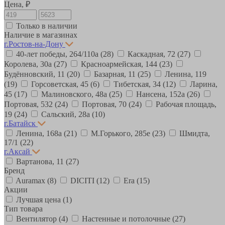
Цена, ₽
Только в наличии
Наличие в магазинах
г.Ростов-на-Дону
40-лет победы, 264/110а
(28)
Каскадная, 72
(27)
Королева, 30а
(27)
Красноармейская, 144
(23)
Будённовский, 11
(20)
Базарная, 11
(25)
Ленина, 119
(19)
Горсоветская, 45
(6)
Тибетская, 34
(12)
Ларина,
45
(17)
Малиновского, 48а
(25)
Нансена, 152а
(26)
Портовая, 532
(24)
Портовая, 70
(24)
Рабочая площадь,
19
(24)
Сальский, 28a
(10)
г.Батайск
Ленина, 168а
(21)
М.Горького, 285е
(23)
Шмидта,
17/1
(22)
г.Аксай
Вартанова, 11
(27)
Бренд
Auramax
(8)
DICITI
(12)
Era
(15)
Акции
Лучшая цена
(1)
Тип товара
Вентилятор
(4)
Настенные и потолочные
(27)