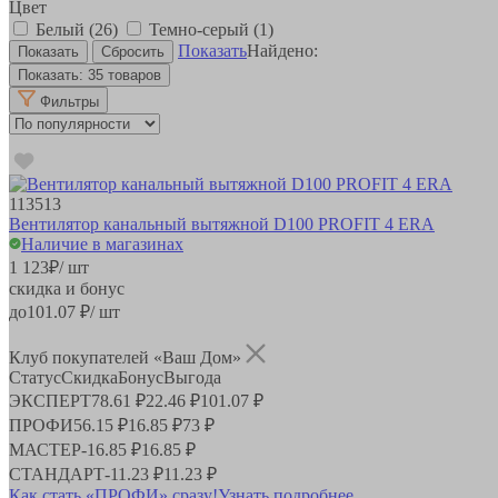
Цвет
Белый
(26)
Темно-серый
(1)
Показать
Найдено:
Показать:
35 товаров
Фильтры
113513
Вентилятор канальный вытяжной D100 PROFIT 4 ERA
Наличие в магазинах
1 123
₽
/ шт
скидка и бонус
до
101.07
₽/ шт
Клуб покупателей «Ваш Дом»
Статус
Скидка
Бонус
Выгода
ЭКСПЕРТ
78.61 ₽
22.46 ₽
101.07 ₽
ПРОФИ
56.15 ₽
16.85 ₽
73 ₽
МАСТЕР
-
16.85 ₽
16.85 ₽
СТАНДАРТ
-
11.23 ₽
11.23 ₽
Как стать «ПРОФИ» сразу!
Узнать подробнее