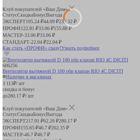
Клуб покупателей «Ваш Дом»
Статус
Скидка
Бонус
Выгода
ЭКСПЕРТ
195.24 ₽
44.09 ₽
239.32 ₽
ПРОФИ
122.81 ₽
33.06 ₽
155.88 ₽
МАСТЕР
-
33.06 ₽
33.06 ₽
СТАНДАРТ
-
22.04 ₽
22.04 ₽
Как стать «ПРОФИ» сразу!
Узнать подробнее
606256
Вентилятор вытяжной D 100 обр клапан RIO 4C DICITI
Наличие в магазинах
3 113
₽
/ шт
скидка и бонус
до
280.17
₽/ шт
Клуб покупателей «Ваш Дом»
Статус
Скидка
Бонус
Выгода
ЭКСПЕРТ
217.91 ₽
62.26 ₽
280.17 ₽
ПРОФИ
155.65 ₽
46.7 ₽
202.35 ₽
МАСТЕР
-
46.7 ₽
46.7 ₽