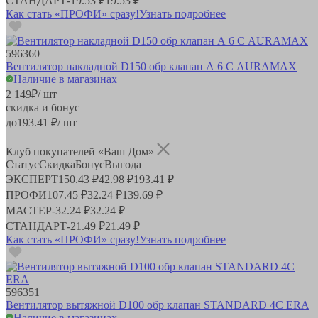
СТАНДАРТ
-
19.53 ₽
19.53 ₽
Как стать «ПРОФИ» сразу!
Узнать подробнее
596360
Вентилятор накладной D150 обр клапан А 6 С AURAMAX
Наличие в магазинах
2 149
₽
/ шт
скидка и бонус
до
193.41
₽/ шт
Клуб покупателей «Ваш Дом»
Статус
Скидка
Бонус
Выгода
ЭКСПЕРТ
150.43 ₽
42.98 ₽
193.41 ₽
ПРОФИ
107.45 ₽
32.24 ₽
139.69 ₽
МАСТЕР
-
32.24 ₽
32.24 ₽
СТАНДАРТ
-
21.49 ₽
21.49 ₽
Как стать «ПРОФИ» сразу!
Узнать подробнее
596351
Вентилятор вытяжной D100 обр клапан STANDARD 4С ERA
Наличие в магазинах