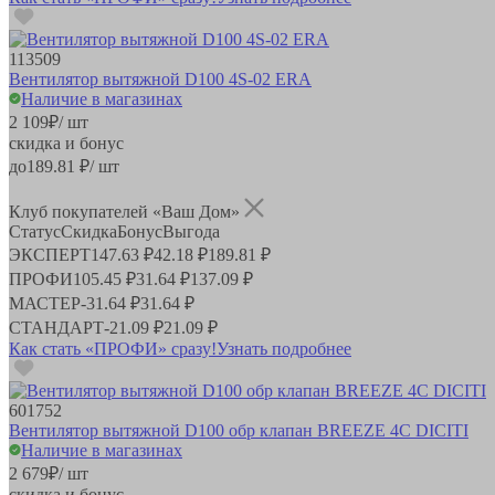
113509
Вентилятор вытяжной D100 4S-02 ERA
Наличие в магазинах
2 109
₽
/ шт
скидка и бонус
до
189.81
₽/ шт
Клуб покупателей «Ваш Дом»
Статус
Скидка
Бонус
Выгода
ЭКСПЕРТ
147.63 ₽
42.18 ₽
189.81 ₽
ПРОФИ
105.45 ₽
31.64 ₽
137.09 ₽
МАСТЕР
-
31.64 ₽
31.64 ₽
СТАНДАРТ
-
21.09 ₽
21.09 ₽
Как стать «ПРОФИ» сразу!
Узнать подробнее
601752
Вентилятор вытяжной D100 обр клапан BREEZE 4C DICITI
Наличие в магазинах
2 679
₽
/ шт
скидка и бонус