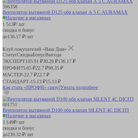
596358
Вентилятор вытяжной D125 обр клапан А 5 С AURAMAX
Наличие в магазинах
1 513
₽
/ шт
скидка и бонус
до
136.17
₽/ шт
Клуб покупателей «Ваш Дом»
Статус
Скидка
Бонус
Выгода
ЭКСПЕРТ
105.91 ₽
30.26 ₽
136.17 ₽
ПРОФИ
75.65 ₽
22.7 ₽
98.35 ₽
МАСТЕР
-
22.7 ₽
22.7 ₽
СТАНДАРТ
-
15.13 ₽
15.13 ₽
Как стать «ПРОФИ» сразу!
Узнать подробнее
601751
Вентилятор вытяжной D100 обр клапан SILENT 4C DICITI
Наличие в магазинах
3 149
₽
/ шт
скидка и бонус
до
239.32
₽/ шт