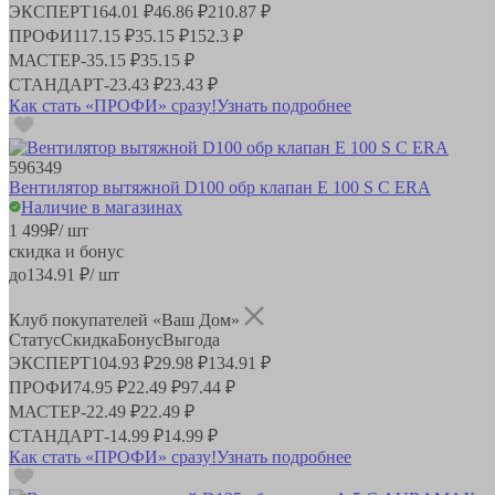
ЭКСПЕРТ
164.01 ₽
46.86 ₽
210.87 ₽
ПРОФИ
117.15 ₽
35.15 ₽
152.3 ₽
МАСТЕР
-
35.15 ₽
35.15 ₽
СТАНДАРТ
-
23.43 ₽
23.43 ₽
Как стать «ПРОФИ» сразу!
Узнать подробнее
596349
Вентилятор вытяжной D100 обр клапан E 100 S C ERA
Наличие в магазинах
1 499
₽
/ шт
скидка и бонус
до
134.91
₽/ шт
Клуб покупателей «Ваш Дом»
Статус
Скидка
Бонус
Выгода
ЭКСПЕРТ
104.93 ₽
29.98 ₽
134.91 ₽
ПРОФИ
74.95 ₽
22.49 ₽
97.44 ₽
МАСТЕР
-
22.49 ₽
22.49 ₽
СТАНДАРТ
-
14.99 ₽
14.99 ₽
Как стать «ПРОФИ» сразу!
Узнать подробнее