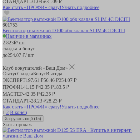
СТАНДАРТ
-
31.09 ₽
31.09 ₽
Как стать «ПРОФИ» сразу!
Узнать подробнее
601753
Вентилятор вытяжной D100 обр клапан SLIM 4C DICITI
Наличие в магазинах
2 823
₽
/ шт
скидка и бонус
до
254.07
₽/ шт
Клуб покупателей «Ваш Дом»
Статус
Скидка
Бонус
Выгода
ЭКСПЕРТ
197.61 ₽
56.46 ₽
254.07 ₽
ПРОФИ
141.15 ₽
42.35 ₽
183.5 ₽
МАСТЕР
-
42.35 ₽
42.35 ₽
СТАНДАРТ
-
28.23 ₽
28.23 ₽
Как стать «ПРОФИ» сразу!
Узнать подробнее
1
2
В конец
Загрузить ещё
(15)
Хиты продаж