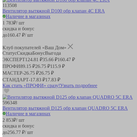
113508
Вентилятор вытяжной D100 обр клапан 4C ERA
Наличие в магазинах
1 783
₽
/ шт
скидка и бонус
до
160.47
₽/ шт
Клуб покупателей «Ваш Дом»
Статус
Скидка
Бонус
Выгода
ЭКСПЕРТ
124.81 ₽
35.66 ₽
160.47 ₽
ПРОФИ
89.15 ₽
26.75 ₽
115.9 ₽
МАСТЕР
-
26.75 ₽
26.75 ₽
СТАНДАРТ
-
17.83 ₽
17.83 ₽
Как стать «ПРОФИ» сразу!
Узнать подробнее
596348
Вентилятор вытяжной D125 обр клапан QUADRO 5C ERA
Наличие в магазинах
2 853
₽
/ шт
скидка и бонус
до
256.77
₽/ шт