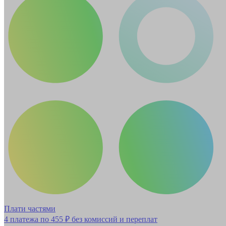
Плати частями
4 платежа по
455 ₽
без комиссий и переплат