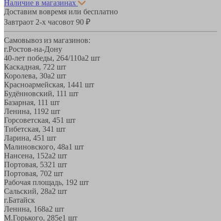
Наличие в магазинах
Доставим вовремя или бесплатно
Завтра
от 2-х часов
от 90 ₽
Самовывоз из магазинов:
г.Ростов-на-Дону
40-лет победы, 264/110а
2 шт
Каскадная, 72
2 шт
Королева, 30а
2 шт
Красноармейская, 144
1 шт
Будённовский, 11
1 шт
Базарная, 11
1 шт
Ленина, 119
2 шт
Горсоветская, 45
1 шт
Тибетская, 34
1 шт
Ларина, 45
1 шт
Малиновского, 48а
1 шт
Нансена, 152а
2 шт
Портовая, 532
1 шт
Портовая, 70
2 шт
Рабочая площадь, 19
2 шт
Сальский, 28a
2 шт
г.Батайск
Ленина, 168а
2 шт
М.Горького, 285е
1 шт