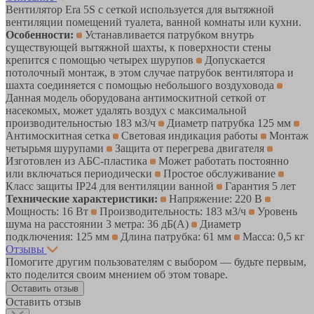
Вентилятор Era 5S с сеткой используется для вытяжной
вентиляции помещений туалета, ванной комнаты или кухни.
Особенности:
Устанавливается патрубком внутрь
существующей вытяжной шахты, к поверхности стены
крепится с помощью четырех шурупов
Допускается
потолочный монтаж, в этом случае патрубок вентилятора и
шахта соединяется с помощью небольшого воздуховода
Данная модель оборудована антимоскитной сеткой от
насекомых, может удалять воздух с максимальной
производительностью 183 м3/ч
Диаметр патрубка 125 мм
Антимоскитная сетка
Световая индикация работы
Монтаж
четырьмя шурупами
Защита от перегрева двигателя
Изготовлен из АБС-пластика
Может работать постоянно
или включаться периодически
Простое обслуживание
Класс защиты IP24 для вентиляции ванной
Гарантия 5 лет
Технические характеристики:
Напряжение: 220 В
Мощность: 16 Вт
Производительность: 183 м3/ч
Уровень
шума на расстоянии 3 метра: 36 дБ(А)
Диаметр
подключения: 125 мм
Длина патрубка: 61 мм
Масса: 0,5 кг
Отзывы
Помогите другим пользователям с выбором — будьте первым,
кто поделится своим мнением об этом товаре.
Оставить отзыв
Оставить отзыв