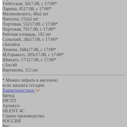
Тибетская, 34
17.08, с 17:00*
Ларина, 45
17.08, с 17:00*
Малиновского, 48а
2 шт
Нансена, 152а
2 шт
Портовая, 532
17.08, с 17:00*
Портовая, 70
17.08, с 17:00*
Рабочая площадь, 19
2 шт
Сальский, 28a
17.08, с 17:00*
г.Батайск
Ленина, 168а
17.08, с 17:00*
М.Горького, 285е
17.08, с 17:00*
Шмидта, 17/1
17.08, с 17:00*
г.Аксай
Вартанова, 11
2 шт
* Можно забрать в магазине,
если заказать сегодня
Характеристики
Бренд:
DICITI
Артикул:
SILENT 4C
Страна производства:
РОССИЯ
Вес: