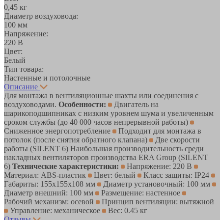
0,45 кг
Диаметр воздуховода:
100 мм
Напряжение:
220 В
Цвет:
Белый
Тип товара:
Настенные и потолочные
Описание
Для монтажа в вентиляционные шахты или соединения с
воздуховодами.
Особенности:
Двигатель на
шарикоподшипниках с низким уровнем шума и увеличенным
сроком службы (до 40 000 часов непрерывной работы)
Сниженное энергопотребление
Подходит для монтажа в
потолок (после снятия обратного клапана)
Две скорости
работы (SILENT 6) Наибольшая производительность cреди
накладных вентиляторов производства ERA Group (SILENT
6)
Технические характеристики:
Напряжение: 220 В
Материал: ABS-пластик
Цвет: белый
Класс защиты: IP24
Габариты: 155х155х108 мм
Диаметр установочный: 100 мм
Диаметр внешний: 100 мм
Размещение: настенное
Рабочий механизм: осевой
Принцип вентиляции: вытяжной
Управление: механическое
Вес: 0.45 кг
Отзывы