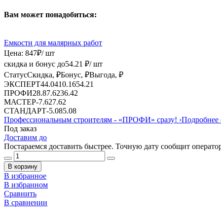
Вам может понадобиться:
Емкости для малярных работ
Цена:
847
₽
/ шт
скидка и бонус до
54.21
₽/ шт
Статус
Скидка, ₽
Бонус, ₽
Выгода, ₽
ЭКСПЕРТ
44.04
10.16
54.21
ПРОФИ
28.8
7.62
36.42
МАСТЕР
-
7.62
7.62
СТАНДАРТ
-
5.08
5.08
Профессиональным строителям -
«ПРОФИ»
сразу!
›
Подробнее 
Под заказ
Доставим до
Постараемся доставить быстрее. Точную дату сообщит оператор
В корзину
В избранное
В избранном
Сравнить
В сравнении