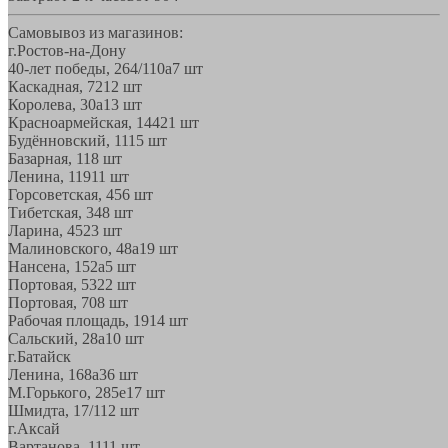
Самовывоз из магазинов:
г.Ростов-на-Дону
40-лет победы, 264/110а
7 шт
Каскадная, 72
12 шт
Королева, 30а
13 шт
Красноармейская, 144
21 шт
Будённовский, 11
15 шт
Базарная, 11
8 шт
Ленина, 119
11 шт
Горсоветская, 45
6 шт
Тибетская, 34
8 шт
Ларина, 45
23 шт
Малиновского, 48а
19 шт
Нансена, 152а
5 шт
Портовая, 532
2 шт
Портовая, 70
8 шт
Рабочая площадь, 19
14 шт
Сальский, 28a
10 шт
г.Батайск
Ленина, 168а
36 шт
М.Горького, 285е
17 шт
Шмидта, 17/1
12 шт
г.Аксай
Вартанова, 11
11 шт