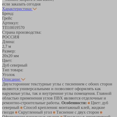
если заказать сегодня
Характеристики
Бренд:
Грейс
Артикул:
ТП10019570
Страна производства:
РОССИЯ
Длина:
2,7 м
Размер:
20х20 мм
Цвет:
Дуб северный
Тип товара:
Уголок
Описание
Двухсторонние текстурные углы с тиснением с обоих сторон
являются универсальными и позволяют оформлять как
наружные углы, так и внутренние углы помещения. Главной
областью применения углов ПВХ являются отделочные и
ремонтно-строительные работы.
Особенности:
Цвет: дуб
северный
Способ крепления: монтажный клей, жидкие
гвозди
Скругленный угол
Тиснение с двух сторон
Оформление панельных стыков
Идеальны в декоративной