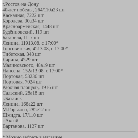
г.Ростов-на-Дону
40-лет победы, 264/110а
23 шт
Каскадная, 72
22 шт
Королева, 30а
34 шт
Красноармейская, 144
8 шт
Будённовский, 11
9 шт
Базарная, 11
17 шт
Ленина, 119
13.08, с 17:00*
Горсоветская, 45
13.08, с 17:00*
Тибетская, 34
8 шт
Ларина, 45
29 шт
Малиновского, 48а
19 шт
Нансена, 152а
13.08, с 17:00*
Портовая, 532
36 шт
Портовая, 70
24 шт
Рабочая площадь, 19
16 шт
Сальский, 28a
18 шт
г.Батайск
Ленина, 168а
22 шт
М.Горького, 285е
12 шт
Шмидта, 17/1
10 шт
г.Аксай
Вартанова, 11
27 шт
* Можно забрать в магазине,