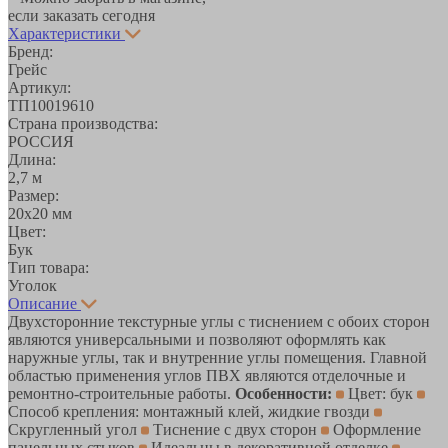
если заказать сегодня
Характеристики
Бренд:
Грейс
Артикул:
ТП10019610
Страна производства:
РОССИЯ
Длина:
2,7 м
Размер:
20х20 мм
Цвет:
Бук
Тип товара:
Уголок
Описание
Двухсторонние текстурные углы с тиснением с обоих сторон
являются универсальными и позволяют оформлять как
наружные углы, так и внутренние углы помещения. Главной
областью применения углов ПВХ являются отделочные и
ремонтно-строительные работы.
Особенности:
Цвет: бук
Способ крепления: монтажный клей, жидкие гвозди
Скругленный угол
Тиснение с двух сторон
Оформление
панельных стыков
Идеальны в декоративной отделке