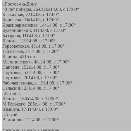
г.Ростов-на-Дону
40-лет победы, 264/110а
14.08, с 17:00*
Каскадная, 72
14.08, с 17:00*
Королева, 30а
14.08, с 17:00*
Красноармейская, 144
14.08, с 17:00*
Будённовский, 11
14.08, с 17:00*
Базарная, 11
14.08, с 17:00*
Ленина, 119
14.08, с 17:00*
Горсоветская, 45
14.08, с 17:00*
Тибетская, 34
14.08, с 17:00*
Ларина, 45
15 шт
Малиновского, 48а
14.08, с 17:00*
Нансена, 152а
14.08, с 17:00*
Портовая, 532
14.08, с 17:00*
Портовая, 70
14.08, с 17:00*
Рабочая площадь, 19
14.08, с 17:00*
Сальский, 28a
14.08, с 17:00*
г.Батайск
Ленина, 168а
14.08, с 17:00*
М.Горького, 285е
14.08, с 17:00*
Шмидта, 17/1
14.08, с 17:00*
г.Аксай
Вартанова, 11
14.08, с 17:00*
* Можно забрать в магазине,