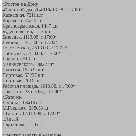
г.Ростов-на-Дону
40-лет победы, 264/110а
13.08, с 17:00*
Каскадная, 72
11 шт
Королева, 30а
29 шт
Красноармейская, 144
7 шт
Будённовский, 11
13 шт
Базарная, 11
13.08, с 17:00*
Ленина, 119
13.08, с 17:00*
Горсоветская, 45
13.08, с 17:00*
Тибетская, 34
13.08, с 17:00*
Ларина, 45
13 шт
Малиновского, 48а
22 шт
Нансена, 152а
33 шт
Портовая, 532
27 шт
Портовая, 70
16 шт
Рабочая площадь, 19
13.08, с 17:00*
Сальский, 28a
13.08, с 17:00*
г.Батайск
Ленина, 168а
13 шт
М.Горького, 285е
33 шт
Шмидта, 17/1
13.08, с 17:00*
г.Аксай
Вартанова, 11
18 шт
* Можно забрать в магазине,