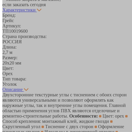
если заказать сегодня
Характеристики
Бренд:
Грейс
Артикул:
ТП10019600
Страна производства:
РОССИЯ
Длина:
2,7 м
Размер:
20х20 мм
Цвет:
Орех
Тип товара:
Уголок
Описание
Двухсторонние текстурные углы с тиснением с обоих сторон
являются универсальными и позволяют оформлять как
наружные углы, так и внутренние углы помещения. Главной
областью применения углов ПВХ являются отделочные и
ремонтно-строительные работы.
Особенности:
Цвет: орех
Способ крепления: монтажный клей, жидкие гвозди
Скругленный угол
Тиснение с двух сторон
Оформление
панельных стыков
Идеальны в декоративной отделке