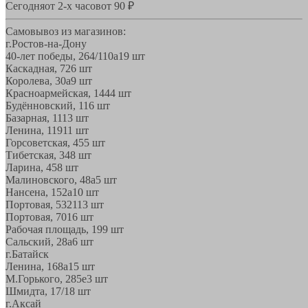
Сегодня
от 2-х часов
от 90 ₽
Самовывоз из магазинов:
г.Ростов-на-Дону
40-лет победы, 264/110а
19 шт
Каскадная, 72
6 шт
Королева, 30а
9 шт
Красноармейская, 144
4 шт
Будённовский, 11
6 шт
Базарная, 11
13 шт
Ленина, 119
11 шт
Горсоветская, 45
5 шт
Тибетская, 34
8 шт
Ларина, 45
8 шт
Малиновского, 48а
5 шт
Нансена, 152а
10 шт
Портовая, 532
113 шт
Портовая, 70
16 шт
Рабочая площадь, 19
9 шт
Сальский, 28a
6 шт
г.Батайск
Ленина, 168а
15 шт
М.Горького, 285е
3 шт
Шмидта, 17/1
8 шт
г.Аксай