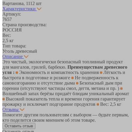
Вартанова, 11
12 шт
Характеристики
Артикул:
7657
Страна производства:
РОССИЯ
Вес:
2,5 кг
Тип товара:
Уголь древесный
Описание
Это чистый, экологически безопасный топливный продукт
для мангалов, грилей, барбекю.
Преимуществам древесного
угля :
Экономность и компактность хранения
Лёгкость и
быстрота в подготовке и розжиге
Не подверженность к
самовозгоранию и отсутствие дыма
Безопасный дым при
горении (отсутствуют частицы смол, дегтя, метана и пр. )
Волшебный запах берёзы придаёт блюдам уникальный аромат
Высокий показатель тепла и времени горения гарантирует
прожарку и исключает подгорание продуктов
Вес: 2,5 кг
Отзывы
Помогите другим пользователям с выбором — будьте первым,
кто поделится своим мнением об этом товаре.
Оставить отзыв
Оставить отзыв