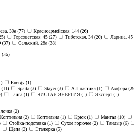
ева, 30а
(77)
Красноармейская, 144
(26)
25)
Горсоветская, 45
(27)
Тибетская, 34
(20)
Ларина, 45
9
(37)
Сальский, 28a
(38)
1
(36)
1)
Energy
(1)
E
(11)
Sparta
(3)
Stayer
(3)
А-Пластика
(1)
Амфора
(2
9)
Тайга
(1)
ЧИСТАЯ ЭНЕРГИЯ
(1)
Эксперт
(1)
Елочка
(2)
Коптильня
(2)
Коптильня
(1)
Крюк
(1)
Мангал
(10)
)
Стойка-подставка
(1)
Сухое горючее
(2)
Тандыр
(6)
)
Щепа
(3)
Этажерка
(5)