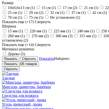
Размер
10х0,6х13 см
(1)
15 см
(1)
17 см
(2)
21 см
(1)
2
25 см
(1)
29 см
(2)
32 см
(1)
37 см
(1)
42 см
(2)
70 см
(1)
75 см
(1)
Не установлен
(1)
Показать еще
(+17)
Свернуть
Ширина
15 мм
(1)
220 мм
(1)
225 мм
(1)
240 мм
(1)
250
260 мм
(1)
270 мм
(2)
300 мм
(3)
315 мм
(1)
32
установлена
(2)
Показать еще
(+14)
Свернуть
Материал рукоятки
Дерево
(5)
Показать
Найдено:
Показать:
105 товаров
Сбросить
Тандыр
Мангалы, шампуры, барбекю
Средства для розжига
Уголь древесный, дрова