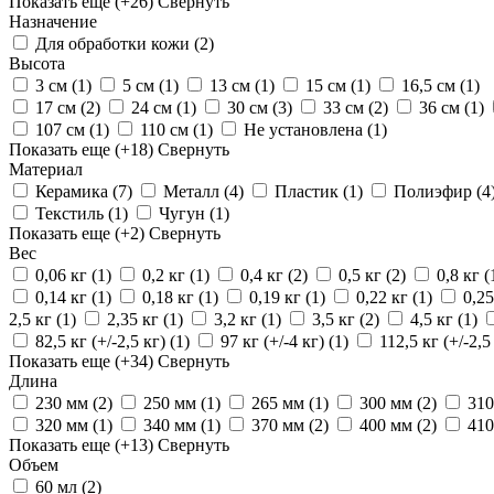
Показать еще
(+26)
Свернуть
Назначение
Для обработки кожи
(2)
Высота
3 см
(1)
5 см
(1)
13 см
(1)
15 см
(1)
16,5 см
(1)
17 см
(2)
24 см
(1)
30 см
(3)
33 см
(2)
36 см
(1)
107 см
(1)
110 см
(1)
Не установлена
(1)
Показать еще
(+18)
Свернуть
Материал
Керамика
(7)
Металл
(4)
Пластик
(1)
Полиэфир
(4
Текстиль
(1)
Чугун
(1)
Показать еще
(+2)
Свернуть
Вес
0,06 кг
(1)
0,2 кг
(1)
0,4 кг
(2)
0,5 кг
(2)
0,8 кг
(
0,14 кг
(1)
0,18 кг
(1)
0,19 кг
(1)
0,22 кг
(1)
0,2
2,5 кг
(1)
2,35 кг
(1)
3,2 кг
(1)
3,5 кг
(2)
4,5 кг
(1)
82,5 кг (+/-2,5 кг)
(1)
97 кг (+/-4 кг)
(1)
112,5 кг (+/-2,5
Показать еще
(+34)
Свернуть
Длина
230 мм
(2)
250 мм
(1)
265 мм
(1)
300 мм
(2)
31
320 мм
(1)
340 мм
(1)
370 мм
(2)
400 мм
(2)
41
Показать еще
(+13)
Свернуть
Объем
60 мл
(2)