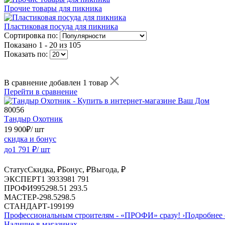
Прочие товары для пикника
Пластиковая посуда для пикника
Сортировка по:
Показано
1 - 20 из 105
Показать по:
В сравнение добавлен 1 товар
Перейти в сравнение
80056
Тандыр Охотник
19 900
₽
/ шт
скидка и бонус
до
1 791
₽/ шт
Статус
Скидка, ₽
Бонус, ₽
Выгода, ₽
ЭКСПЕРТ
1 393
398
1 791
ПРОФИ
995
298.5
1 293.5
МАСТЕР
-
298.5
298.5
СТАНДАРТ
-
199
199
Профессиональным строителям -
«ПРОФИ»
сразу!
›
Подробнее 
Наличие в магазинах