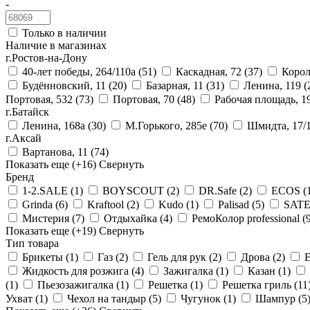
-
Только в наличии
Наличие в магазинах
г.Ростов-на-Дону
40-лет победы, 264/110а
(51)
Каскадная, 72
(37)
Корол
Будённовский, 11
(20)
Базарная, 11
(31)
Ленина, 119
(
Портовая, 532
(73)
Портовая, 70
(48)
Рабочая площадь, 1
г.Батайск
Ленина, 168а
(30)
М.Горького, 285е
(70)
Шмидта, 17/
г.Аксай
Вартанова, 11
(74)
Показать еще
(+16)
Свернуть
Бренд
1-2.SALE
(1)
BOYSCOUT
(2)
DR.Safe
(2)
ECOS
(
Grinda
(6)
Kraftool
(2)
Kudo
(1)
Palisad
(5)
SAT
Мистерия
(7)
Отдыхайка
(4)
РемоКолор professional
(
Показать еще
(+19)
Свернуть
Тип товара
Брикеты
(1)
Газ
(2)
Гель для рук
(2)
Дрова
(2)
Жидкость для розжига
(4)
Зажигалка
(1)
Казан
(1)
(1)
Пьезозажигалка
(1)
Решетка
(1)
Решетка гриль
(11
Ухват
(1)
Чехол на тандыр
(5)
Чугунок
(1)
Шампур
(5