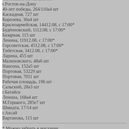
г.Ростов-на-Дону
40-лет победы, 264/110а
4 шт
Каскадная, 72
7 шт
Королева, 30а
4 шт
Красноармейская, 144
12.08, с 17:00*
Будённовский, 11
12.08, с 17:00*
Базарная, 11
5 шт
Ленина, 119
12.08, с 17:00*
Горсоветская, 45
12.08, с 17:00*
Тибетская, 34
12.08, с 17:00*
Ларина, 45
5 шт
Малиновского, 48а
6 шт
Нансена, 152а
5 шт
Портовая, 532
29 шт
Портовая, 70
11 шт
Рабочая площадь, 19
6 шт
Сальский, 28a
3 шт
г.Батайск
Ленина, 168а
4 шт
М.Горького, 285е
7 шт
Шмидта, 17/1
4 шт
г.Аксай
Вартанова, 11
5 шт
* Можно забрать в магазине,