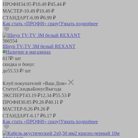
ПРОФИ
34.95 ₽
10.49 ₽
45.44 ₽
МАСТЕР
-
10.49 ₽
10.49 ₽
СТАНДАРТ
-
6.99 ₽
6.99 ₽
Как стать «ПРОФИ» сразу!
Узнать подробнее
566554
Шнур TV-TV 3М белый REXANT
Наличие в магазинах
617
₽
/ шт
скидка и бонус
до
55.53
₽/ шт
Клуб покупателей «Ваш Дом»
Статус
Скидка
Бонус
Выгода
ЭКСПЕРТ
43.19 ₽
12.34 ₽
55.53 ₽
ПРОФИ
30.85 ₽
9.26 ₽
40.11 ₽
МАСТЕР
-
9.26 ₽
9.26 ₽
СТАНДАРТ
-
6.17 ₽
6.17 ₽
Как стать «ПРОФИ» сразу!
Узнать подробнее