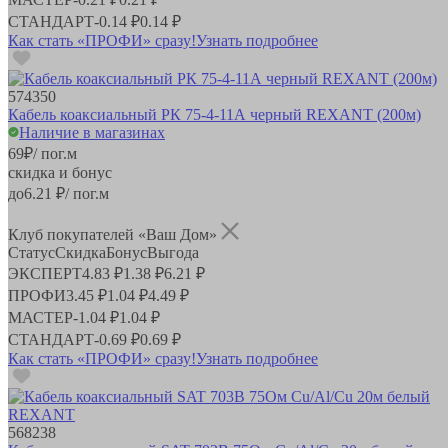
СТАНДАРТ
-
0.14 ₽
0.14 ₽
Как стать «ПРОФИ» сразу!
Узнать подробнее
574350
Кабель коаксиальный РК 75-4-11А черный REXANT (200м)
Наличие в магазинах
69
₽
/ пог.м
скидка и бонус
до
6.21
₽/ пог.м
Клуб покупателей «Ваш Дом»
Статус
Скидка
Бонус
Выгода
ЭКСПЕРТ
4.83 ₽
1.38 ₽
6.21 ₽
ПРОФИ
3.45 ₽
1.04 ₽
4.49 ₽
МАСТЕР
-
1.04 ₽
1.04 ₽
СТАНДАРТ
-
0.69 ₽
0.69 ₽
Как стать «ПРОФИ» сразу!
Узнать подробнее
568238