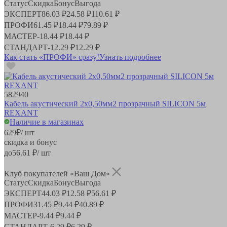
Статус
Скидка
Бонус
Выгода
ЭКСПЕРТ
86.03 ₽
24.58 ₽
110.61 ₽
ПРОФИ
61.45 ₽
18.44 ₽
79.89 ₽
МАСТЕР
-
18.44 ₽
18.44 ₽
СТАНДАРТ
-
12.29 ₽
12.29 ₽
Как стать «ПРОФИ» сразу!
Узнать подробнее
582940
Кабель акустический 2х0,50мм2 прозрачный SILICON 5м
REXANT
Наличие в магазинах
629
₽
/ шт
скидка и бонус
до
56.61
₽/ шт
Клуб покупателей «Ваш Дом»
Статус
Скидка
Бонус
Выгода
ЭКСПЕРТ
44.03 ₽
12.58 ₽
56.61 ₽
ПРОФИ
31.45 ₽
9.44 ₽
40.89 ₽
МАСТЕР
-
9.44 ₽
9.44 ₽
СТАНДАРТ
-
6.29 ₽
6.29 ₽