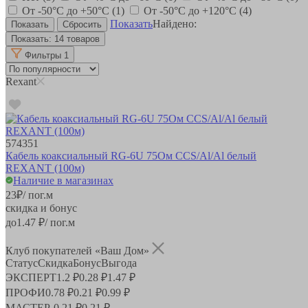
От -50°С до +50°C
(1)
От -50°С до +120°C
(4)
Показать
Найдено:
Показать:
14 товаров
Фильтры
1
Rexant
574351
Кабель коаксиальный RG-6U 75Ом CCS/Al/Al белый
REXANT (100м)
Наличие в магазинах
23
₽
/ пог.м
скидка и бонус
до
1.47
₽/ пог.м
Клуб покупателей «Ваш Дом»
Статус
Скидка
Бонус
Выгода
ЭКСПЕРТ
1.2 ₽
0.28 ₽
1.47 ₽
ПРОФИ
0.78 ₽
0.21 ₽
0.99 ₽
МАСТЕР
-
0.21 ₽
0.21 ₽