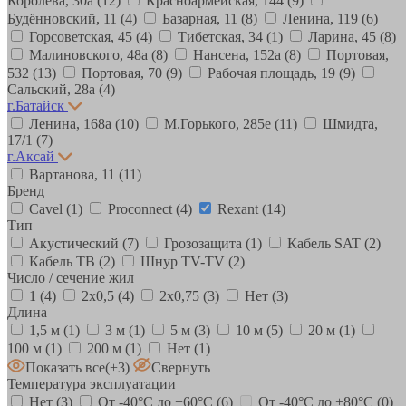
Королева, 30а
(12)
Красноармейская, 144
(9)
Будённовский, 11
(4)
Базарная, 11
(8)
Ленина, 119
(6)
Горсоветская, 45
(4)
Тибетская, 34
(1)
Ларина, 45
(8)
Малиновского, 48а
(8)
Нансена, 152а
(8)
Портовая,
532
(13)
Портовая, 70
(9)
Рабочая площадь, 19
(9)
Сальский, 28a
(4)
г.Батайск
Ленина, 168а
(10)
М.Горького, 285е
(11)
Шмидта,
17/1
(7)
г.Аксай
Вартанова, 11
(11)
Бренд
Cavel
(1)
Proconnect
(4)
Rexant
(14)
Тип
Акустический
(7)
Грозозащита
(1)
Кабель SAT
(2)
Кабель ТВ
(2)
Шнур TV-TV
(2)
Число / сечение жил
1
(4)
2х0,5
(4)
2х0,75
(3)
Нет
(3)
Длина
1,5 м
(1)
3 м
(1)
5 м
(3)
10 м
(5)
20 м
(1)
100 м
(1)
200 м
(1)
Нет
(1)
Показать все
(+3)
Свернуть
Температура эксплуатации
Нет
(3)
От -40°С до +60°С
(6)
От -40°С до +80°С
(0)