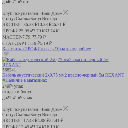
до
46.71
₽/ шт
Клуб покупателей «Ваш Дом»
Статус
Скидка
Бонус
Выгода
ЭКСПЕРТ
36.33 ₽
10.38 ₽
46.71 ₽
ПРОФИ
25.95 ₽
7.79 ₽
33.74 ₽
МАСТЕР
-
7.79 ₽
7.79 ₽
СТАНДАРТ
-
5.19 ₽
5.19 ₽
Как стать «ПРОФИ» сразу!
Узнать подробнее
568241
Кабель акустический 2х0,75 мм2 красно-черный 5м REXANT
Наличие в магазинах
249
₽
/ упак
скидка и бонус
до
22.41
₽/ упак
Клуб покупателей «Ваш Дом»
Статус
Скидка
Бонус
Выгода
ЭКСПЕРТ
17.43 ₽
4.98 ₽
22.41 ₽
ПРОФИ
12.45 ₽
3.74 ₽
16.19 ₽