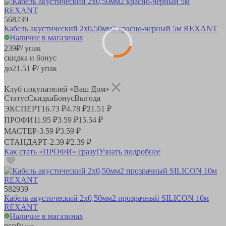
568239
Кабель акустический 2х0,50мм2 красно-черный 5м REXANT
Наличие в магазинах
239
₽
/ упак
скидка и бонус
до
21.51
₽/ упак
Клуб покупателей «Ваш Дом»
Статус
Скидка
Бонус
Выгода
ЭКСПЕРТ
16.73 ₽
4.78 ₽
21.51 ₽
ПРОФИ
11.95 ₽
3.59 ₽
15.54 ₽
МАСТЕР
-
3.59 ₽
3.59 ₽
СТАНДАРТ
-
2.39 ₽
2.39 ₽
Как стать «ПРОФИ» сразу!
Узнать подробнее
582939
Кабель акустический 2х0,50мм2 прозрачный SILICON 10м
REXANT
Наличие в магазинах