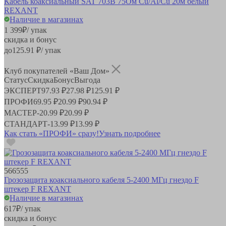
Кабель коаксиальный SAT 703B 75Ом Cu/Al/Cu 20м белый
REXANT
Наличие в магазинах
1 399
₽
/ упак
скидка и бонус
до
125.91
₽/ упак
Клуб покупателей «Ваш Дом»
Статус
Скидка
Бонус
Выгода
ЭКСПЕРТ
97.93 ₽
27.98 ₽
125.91 ₽
ПРОФИ
69.95 ₽
20.99 ₽
90.94 ₽
МАСТЕР
-
20.99 ₽
20.99 ₽
СТАНДАРТ
-
13.99 ₽
13.99 ₽
Как стать «ПРОФИ» сразу!
Узнать подробнее
566555
Грозозащита коаксиального кабеля 5-2400 МГц гнездо F
штекер F REXANT
Наличие в магазинах
617
₽
/ упак
скидка и бонус