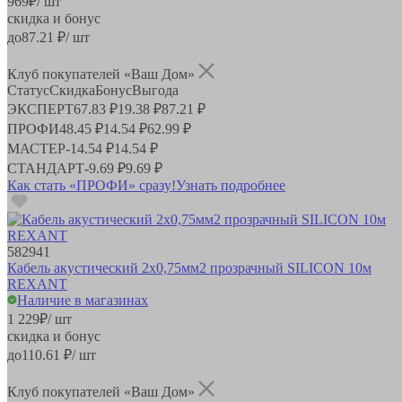
969
₽
/ шт
скидка и бонус
до
87.21
₽/ шт
Клуб покупателей «Ваш Дом»
Статус
Скидка
Бонус
Выгода
ЭКСПЕРТ
67.83 ₽
19.38 ₽
87.21 ₽
ПРОФИ
48.45 ₽
14.54 ₽
62.99 ₽
МАСТЕР
-
14.54 ₽
14.54 ₽
СТАНДАРТ
-
9.69 ₽
9.69 ₽
Как стать «ПРОФИ» сразу!
Узнать подробнее
582941
Кабель акустический 2х0,75мм2 прозрачный SILICON 10м
REXANT
Наличие в магазинах
1 229
₽
/ шт
скидка и бонус
до
110.61
₽/ шт
Клуб покупателей «Ваш Дом»