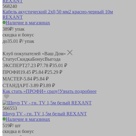
568240
Кабель акустический 2х0,50 мм2 красно-черный 10м
REXANT
Наличие в магазинах
389
₽
/ упак
скидка и бонус
до
35.01
₽/ упак
Клуб покупателей «Ваш Дом»
Статус
Скидка
Бонус
Выгода
ЭКСПЕРТ
27.23 ₽
7.78 ₽
35.01 ₽
ПРОФИ
19.45 ₽
5.84 ₽
25.29 ₽
МАСТЕР
-
5.84 ₽
5.84 ₽
СТАНДАРТ
-
3.89 ₽
3.89 ₽
Как стать «ПРОФИ» сразу!
Узнать подробнее
566553
Шнур TV - гн. TV 1,5м белый REXANT
Наличие в магазинах
519
₽
/ шт
скидка и бонус