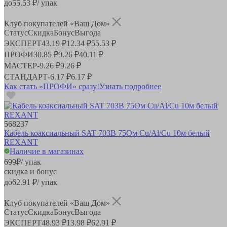
до
55.53
₽/ упак
Клуб покупателей «Ваш Дом»
Статус
Скидка
Бонус
Выгода
ЭКСПЕРТ
43.19 ₽
12.34 ₽
55.53 ₽
ПРОФИ
30.85 ₽
9.26 ₽
40.11 ₽
МАСТЕР
-
9.26 ₽
9.26 ₽
СТАНДАРТ
-
6.17 ₽
6.17 ₽
Как стать «ПРОФИ» сразу!
Узнать подробнее
568237
Кабель коаксиальный SAT 703B 75Ом Cu/Al/Cu 10м белый
REXANT
Наличие в магазинах
699
₽
/ упак
скидка и бонус
до
62.91
₽/ упак
Клуб покупателей «Ваш Дом»
Статус
Скидка
Бонус
Выгода
ЭКСПЕРТ
48.93 ₽
13.98 ₽
62.91 ₽