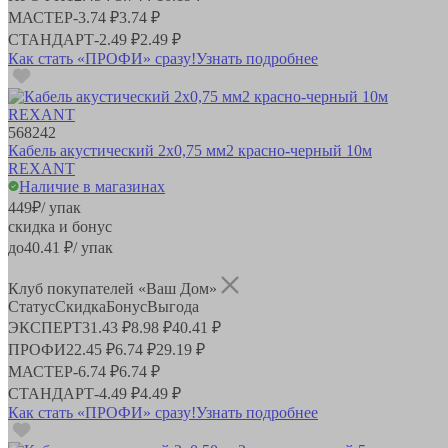
МАСТЕР
-
3.74 ₽
3.74 ₽
СТАНДАРТ
-
2.49 ₽
2.49 ₽
Как стать «ПРОФИ» сразу!
Узнать подробнее
568242
Кабель акустический 2х0,75 мм2 красно-черный 10м
REXANT
Наличие в магазинах
449
₽
/ упак
скидка и бонус
до
40.41
₽/ упак
Клуб покупателей «Ваш Дом»
Статус
Скидка
Бонус
Выгода
ЭКСПЕРТ
31.43 ₽
8.98 ₽
40.41 ₽
ПРОФИ
22.45 ₽
6.74 ₽
29.19 ₽
МАСТЕР
-
6.74 ₽
6.74 ₽
СТАНДАРТ
-
4.49 ₽
4.49 ₽
Как стать «ПРОФИ» сразу!
Узнать подробнее