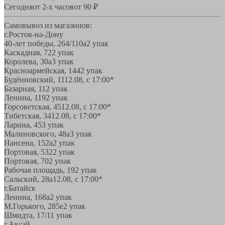
Сегодня
от 2-х часов
от 90 ₽
Самовывоз из магазинов:
г.Ростов-на-Дону
40-лет победы, 264/110а
2 упак
Каскадная, 72
2 упак
Королева, 30а
3 упак
Красноармейская, 144
2 упак
Будённовский, 11
12.08, с 17:00*
Базарная, 11
2 упак
Ленина, 119
2 упак
Горсоветская, 45
12.08, с 17:00*
Тибетская, 34
12.08, с 17:00*
Ларина, 45
3 упак
Малиновского, 48а
3 упак
Нансена, 152а
2 упак
Портовая, 532
2 упак
Портовая, 70
2 упак
Рабочая площадь, 19
2 упак
Сальский, 28a
12.08, с 17:00*
г.Батайск
Ленина, 168а
2 упак
М.Горького, 285е
2 упак
Шмидта, 17/1
1 упак
г.Аксай