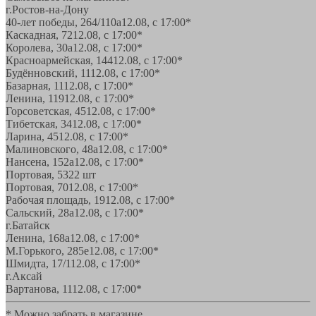
г.Ростов-на-Дону
40-лет победы, 264/110а
12.08, с 17:00*
Каскадная, 72
12.08, с 17:00*
Королева, 30а
12.08, с 17:00*
Красноармейская, 144
12.08, с 17:00*
Будённовский, 11
12.08, с 17:00*
Базарная, 11
12.08, с 17:00*
Ленина, 119
12.08, с 17:00*
Горсоветская, 45
12.08, с 17:00*
Тибетская, 34
12.08, с 17:00*
Ларина, 45
12.08, с 17:00*
Малиновского, 48а
12.08, с 17:00*
Нансена, 152а
12.08, с 17:00*
Портовая, 532
2 шт
Портовая, 70
12.08, с 17:00*
Рабочая площадь, 19
12.08, с 17:00*
Сальский, 28a
12.08, с 17:00*
г.Батайск
Ленина, 168а
12.08, с 17:00*
М.Горького, 285е
12.08, с 17:00*
Шмидта, 17/1
12.08, с 17:00*
г.Аксай
Вартанова, 11
12.08, с 17:00*
* Можно забрать в магазине,