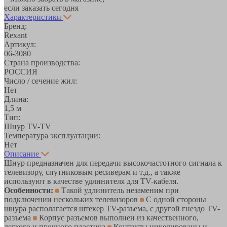
если заказать сегодня
Характеристики
Бренд:
Rexant
Артикул:
06-3080
Страна производства:
РОССИЯ
Число / сечение жил:
Нет
Длина:
1,5 м
Тип:
Шнур TV-TV
Температура эксплуатации:
Нет
Описание
Шнур предназначен для передачи высокочастотного сигнала к
телевизору, спутниковым ресиверам и т.д., а также
используют в качестве удлинителя для TV-кабеля.
Особенности:
Такой удлинитель незаменим при
подключении нескольких телевизоров
C одной стороны
шнура располагается штекер TV-разъема, с другой гнездо TV-
разъема
Корпус разъемов выполнен из качественного,
легкого и прочного пластика
Контакты никелированы и