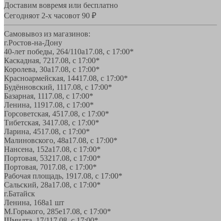
Доставим вовремя или бесплатно
Сегодня
от 2-х часов
от 90 ₽
Самовывоз из магазинов:
г.Ростов-на-Дону
40-лет победы, 264/110а
17.08, с 17:00*
Каскадная, 72
17.08, с 17:00*
Королева, 30а
17.08, с 17:00*
Красноармейская, 144
17.08, с 17:00*
Будённовский, 11
17.08, с 17:00*
Базарная, 11
17.08, с 17:00*
Ленина, 119
17.08, с 17:00*
Горсоветская, 45
17.08, с 17:00*
Тибетская, 34
17.08, с 17:00*
Ларина, 45
17.08, с 17:00*
Малиновского, 48а
17.08, с 17:00*
Нансена, 152а
17.08, с 17:00*
Портовая, 532
17.08, с 17:00*
Портовая, 70
17.08, с 17:00*
Рабочая площадь, 19
17.08, с 17:00*
Сальский, 28a
17.08, с 17:00*
г.Батайск
Ленина, 168а
1 шт
М.Горького, 285е
17.08, с 17:00*
Шмидта, 17/1
17.08, с 17:00*