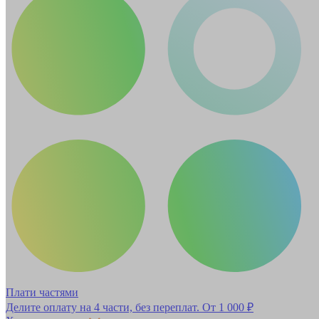
Плати частями
Делите оплату на 4 части, без переплат.
От 1 000 ₽