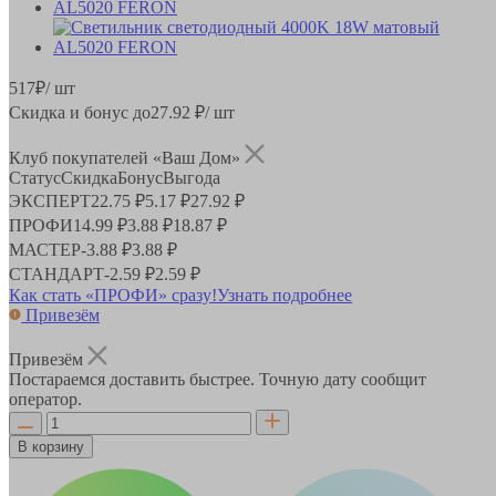
517
₽
/ шт
Скидка и бонус до
27.92
₽/ шт
Клуб покупателей «Ваш Дом»
Статус
Скидка
Бонус
Выгода
ЭКСПЕРТ
22.75 ₽
5.17 ₽
27.92 ₽
ПРОФИ
14.99 ₽
3.88 ₽
18.87 ₽
МАСТЕР
-
3.88 ₽
3.88 ₽
СТАНДАРТ
-
2.59 ₽
2.59 ₽
Как стать «ПРОФИ» сразу!
Узнать подробнее
Привезём
Привезём
Постараемся доставить быстрее. Точную дату сообщит
оператор.
В корзину