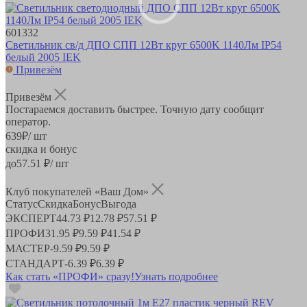
601332
Светильник св/д ДПО СПП 12Вт круг 6500K 1140Лм IP54
белый 2005 IEK
Привезём
Привезём
Постараемся доставить быстрее. Точную дату сообщит
оператор.
639
₽
/ шт
скидка и бонус
до
57.51
₽/ шт
Клуб покупателей «Ваш Дом»
Статус
Скидка
Бонус
Выгода
ЭКСПЕРТ
44.73 ₽
12.78 ₽
57.51 ₽
ПРОФИ
31.95 ₽
9.59 ₽
41.54 ₽
МАСТЕР
-
9.59 ₽
9.59 ₽
СТАНДАРТ
-
6.39 ₽
6.39 ₽
Как стать «ПРОФИ» сразу!
Узнать подробнее