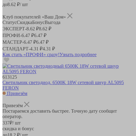
до
8.62
₽/ шт
Клуб покупателей «Ваш Дом»
Статус
Скидка
Бонус
Выгода
ЭКСПЕРТ
-
8.62 ₽
8.62 ₽
ПРОФИ
-
6.47 ₽
6.47 ₽
МАСТЕР
-
6.47 ₽
6.47 ₽
СТАНДАРТ
-
4.31 ₽
4.31 ₽
Как стать «ПРОФИ» сразу!
Узнать подробнее
613125
Светильник светодиод. 6500K 18W сетевой шнур AL5095
FERON
Привезём
Привезём
Постараемся доставить быстрее. Точную дату сообщит
оператор.
337
₽
/ шт
скидка и бонус
до
18.2
₽/ шт