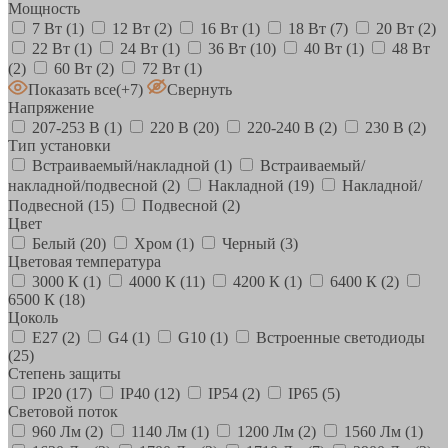
Мощность
7 Вт
(1)
12 Вт
(2)
16 Вт
(1)
18 Вт
(7)
20 Вт
(2)
22 Вт
(1)
24 Вт
(1)
36 Вт
(10)
40 Вт
(1)
48 Вт
(2)
60 Вт
(2)
72 Вт
(1)
Показать все
(+7)
Свернуть
Напряжение
207-253 В
(1)
220 В
(20)
220-240 В
(2)
230 В
(2)
Тип установки
Встраиваемый/накладной
(1)
Встраиваемый/
накладной/подвесной
(2)
Накладной
(19)
Накладной/
Подвесной
(15)
Подвесной
(2)
Цвет
Белый
(20)
Хром
(1)
Черный
(3)
Цветовая температура
3000 К
(1)
4000 К
(11)
4200 К
(1)
6400 К
(2)
6500 К
(18)
Цоколь
E27
(2)
G4
(1)
G10
(1)
Встроенные светодиоды
(25)
Степень защиты
IP20
(17)
IP40
(12)
IP54
(2)
IP65
(5)
Световой поток
960 Лм
(2)
1140 Лм
(1)
1200 Лм
(2)
1560 Лм
(1)