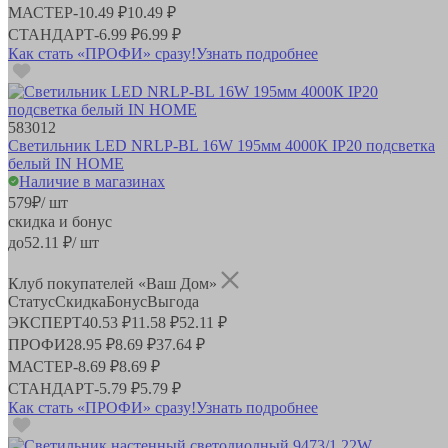
МАСТЕР
-
10.49 ₽
10.49 ₽
СТАНДАРТ
-
6.99 ₽
6.99 ₽
Как стать «ПРОФИ» сразу!
Узнать подробнее
583012
Светильник LED NRLP-BL 16W 195мм 4000К IP20 подсветка
белый IN HOME
Наличие в магазинах
579
₽
/ шт
скидка и бонус
до
52.11
₽/ шт
Клуб покупателей «Ваш Дом»
Статус
Скидка
Бонус
Выгода
ЭКСПЕРТ
40.53 ₽
11.58 ₽
52.11 ₽
ПРОФИ
28.95 ₽
8.69 ₽
37.64 ₽
МАСТЕР
-
8.69 ₽
8.69 ₽
СТАНДАРТ
-
5.79 ₽
5.79 ₽
Как стать «ПРОФИ» сразу!
Узнать подробнее