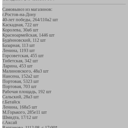
Самовывоз из магазинов:
г.Ростов-на-Дону
40-лет победы, 264/110а
2 шт
Каскадная, 72
2 шт
Королева, 30а
6 шт
Красноармейская, 144
6 шт
Будённовский, 11
2 шт
Базарная, 11
3 шт
Ленина, 119
3 шт
Горсоветская, 45
5 шт
Тибетская, 34
2 шт
Ларина, 45
3 шт
Малиновского, 48а
3 шт
Нансена, 152а
2 шт
Портовая, 532
3 шт
Портовая, 70
3 шт
Рабочая площадь, 19
2 шт
Сальский, 28a
3 шт
г.Батайск
Ленина, 168а
5 шт
М.Горького, 285е
11 шт
Шмидта, 17/1
2 шт
г.Аксай
Вартанова, 11
12.08, с 17:00*