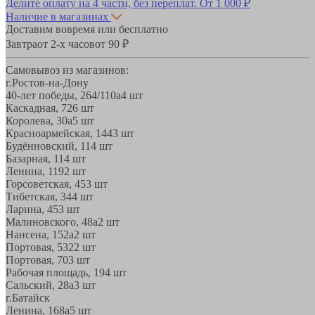
Делите оплату на 4 части, без переплат.
От 1 000 ₽
Наличие в магазинах
Доставим вовремя или бесплатно
Завтра
от 2-х часов
от 90 ₽
Самовывоз из магазинов:
г.Ростов-на-Дону
40-лет победы, 264/110а
4 шт
Каскадная, 72
6 шт
Королева, 30а
5 шт
Красноармейская, 144
3 шт
Будённовский, 11
4 шт
Базарная, 11
4 шт
Ленина, 119
2 шт
Горсоветская, 45
3 шт
Тибетская, 34
4 шт
Ларина, 45
3 шт
Малиновского, 48а
2 шт
Нансена, 152а
2 шт
Портовая, 532
2 шт
Портовая, 70
3 шт
Рабочая площадь, 19
4 шт
Сальский, 28a
3 шт
г.Батайск
Ленина, 168а
5 шт