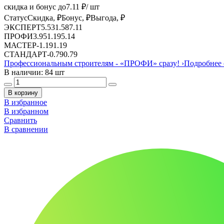
скидка и бонус до
7.11
₽/ шт
Статус
Скидка, ₽
Бонус, ₽
Выгода, ₽
ЭКСПЕРТ
5.53
1.58
7.11
ПРОФИ
3.95
1.19
5.14
МАСТЕР
-
1.19
1.19
СТАНДАРТ
-
0.79
0.79
Профессиональным строителям -
«ПРОФИ»
сразу!
›
Подробнее 
В наличии: 84 шт
В корзину
В избранное
В избранном
Сравнить
В сравнении