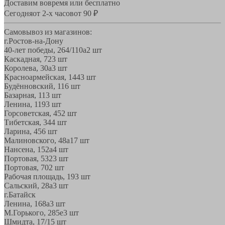
Доставим вовремя или бесплатно
Сегодня
от 2-х часов
от 90 ₽
Самовывоз из магазинов:
г.Ростов-на-Дону
40-лет победы, 264/110а
2 шт
Каскадная, 72
3 шт
Королева, 30а
3 шт
Красноармейская, 144
3 шт
Будённовский, 11
6 шт
Базарная, 11
3 шт
Ленина, 119
3 шт
Горсоветская, 45
2 шт
Тибетская, 34
4 шт
Ларина, 45
6 шт
Малиновского, 48а
17 шт
Нансена, 152а
4 шт
Портовая, 532
3 шт
Портовая, 70
2 шт
Рабочая площадь, 19
3 шт
Сальский, 28a
3 шт
г.Батайск
Ленина, 168а
3 шт
М.Горького, 285е
3 шт
Шмидта, 17/1
5 шт