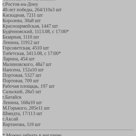
г.Ростов-на-Дону
40-лет победы, 264/110а
3 шт
Каскадная, 72
11 шт
Королева, 30а
8 шт
Красноармейская, 144
7 шт
Будённовский, 11
13.08, с 17:00*
Базарная, 11
10 шт
Ленина, 119
12 шт
Горсоветская, 45
10 шт
Тибетская, 34
13.08, с 17:00*
Ларина, 45
4 шт
Малиновского, 48а
7 шт
Нансена, 152а
10 шт
Портовая, 532
7 шт
Портовая, 70
9 шт
Рабочая площадь, 19
7 шт
Сальский, 28a
5 шт
г.Батайск
Ленина, 168а
10 шт
М.Горького, 285е
11 шт
Шмидта, 17/1
13 шт
г.Аксай
Вартанова, 11
9 шт
* Можно забрать в магазине,