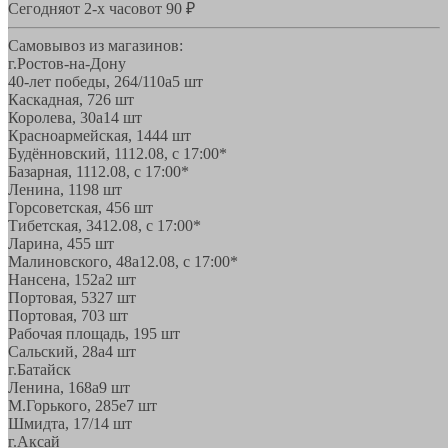
Сегодня
от 2-х часов
от 90 ₽
Самовывоз из магазинов:
г.Ростов-на-Дону
40-лет победы, 264/110а
5 шт
Каскадная, 72
6 шт
Королева, 30а
14 шт
Красноармейская, 144
4 шт
Будённовский, 11
12.08, с 17:00*
Базарная, 11
12.08, с 17:00*
Ленина, 119
8 шт
Горсоветская, 45
6 шт
Тибетская, 34
12.08, с 17:00*
Ларина, 45
5 шт
Малиновского, 48а
12.08, с 17:00*
Нансена, 152а
2 шт
Портовая, 532
7 шт
Портовая, 70
3 шт
Рабочая площадь, 19
5 шт
Сальский, 28a
4 шт
г.Батайск
Ленина, 168а
9 шт
М.Горького, 285е
7 шт
Шмидта, 17/1
4 шт
г.Аксай