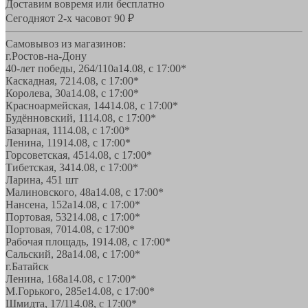
Доставим вовремя или бесплатно
Сегодня
от 2-х часов
от 90 ₽
Самовывоз из магазинов:
г.Ростов-на-Дону
40-лет победы, 264/110а
14.08, с 17:00*
Каскадная, 72
14.08, с 17:00*
Королева, 30а
14.08, с 17:00*
Красноармейская, 144
14.08, с 17:00*
Будённовский, 11
14.08, с 17:00*
Базарная, 11
14.08, с 17:00*
Ленина, 119
14.08, с 17:00*
Горсоветская, 45
14.08, с 17:00*
Тибетская, 34
14.08, с 17:00*
Ларина, 45
1 шт
Малиновского, 48а
14.08, с 17:00*
Нансена, 152а
14.08, с 17:00*
Портовая, 532
14.08, с 17:00*
Портовая, 70
14.08, с 17:00*
Рабочая площадь, 19
14.08, с 17:00*
Сальский, 28a
14.08, с 17:00*
г.Батайск
Ленина, 168а
14.08, с 17:00*
М.Горького, 285е
14.08, с 17:00*
Шмидта, 17/1
14.08, с 17:00*